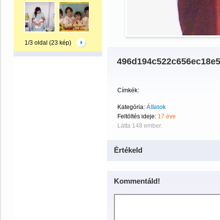
1/3 oldal (23 kép)
496d194c522c656ec18e5
Címkék:
Kategória:
Állatok
Feltöltés ideje:
17 éve
Látta 148 ember.
Értékeld
Kommentáld!