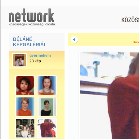
BÉLÁNÉ
Diav
KÉPGALÉRIÁI
gyermekem
23 kép