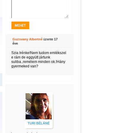
Guzsvany Albertné
üzente
17
éve
Szia Irénke!Nem tudom emlékszel
e rám de eggyütt jártunk
suliba..remélem minden ok.!Hány
gyermeked van?
TURI BÉLÁNÉ