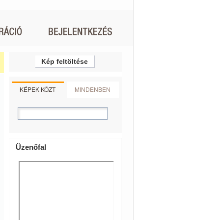
Kép feltöltése
KÉPEK KÖZT
MINDENBEN
Üzenőfal