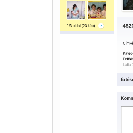
482
1/3 oldal (23 kép)
Címké
Kateg
Feltöl
Látta 
Érték
Komm