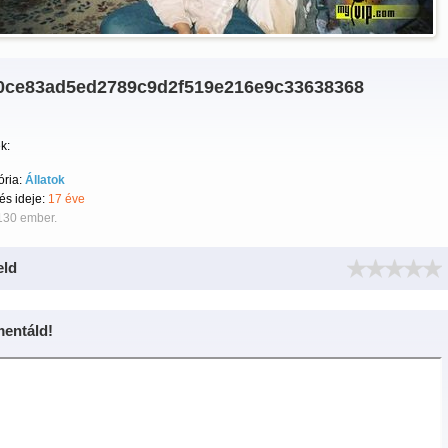
0ce83ad5ed2789c9d2f519e216e9c33638368
k:
ória:
Állatok
tés ideje:
17 éve
130 ember.
eld
entáld!