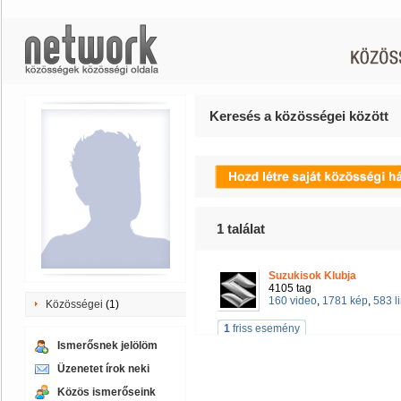
Keresés a közösségei között
1
találat
Suzukisok Klubja
4105 tag
160 video
,
1781 kép
,
583 l
Közösségei
(1)
1
friss esemény
Ismerősnek jelölöm
Üzenetet írok neki
Közös ismerőseink