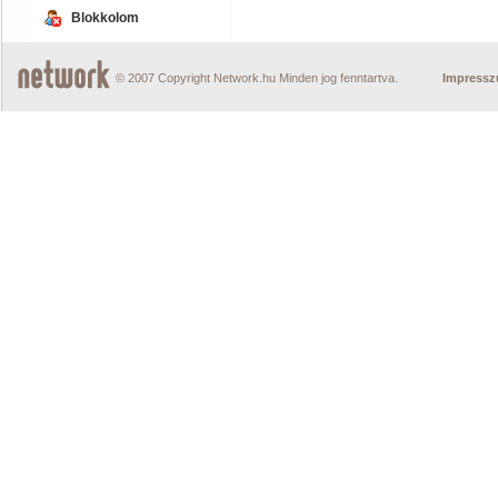
Blokkolom
© 2007 Copyright Network.hu Minden jog fenntartva.
Impress