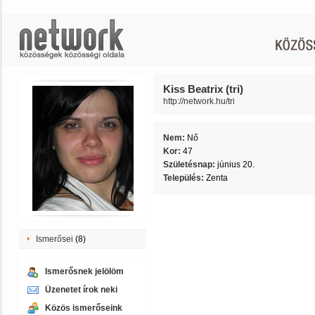
Kiss Beatrix (tri)
http://network.hu/tri
Nem:
Nő
Kor:
47
Születésnap:
június 20.
Település:
Zenta
Ismerősei
(8)
Ismerősnek jelölöm
Üzenetet írok neki
Közös ismerőseink