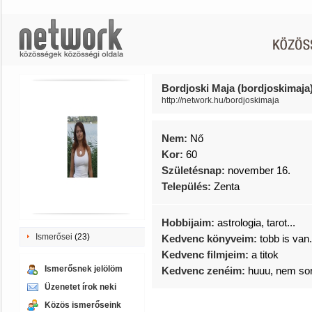
Bordjoski Maja (bordjoskimaja
http://network.hu/bordjoskimaja
Nem:
Nő
Kor:
60
Születésnap:
november 16.
Település:
Zenta
Hobbijaim:
astrologia, tarot...
Ismerősei
(23)
Kedvenc könyveim:
tobb is van.
Kedvenc filmjeim:
a titok
Ismerősnek jelölöm
Kedvenc zenéim:
huuu, nem sor
Üzenetet írok neki
Közös ismerőseink