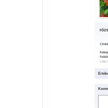
róz
Címké
Kateg
Feltöl
Látta 
Érték
Komm