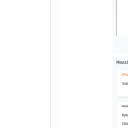
Hozzá
[Tör
Szé
Istv
Ily
Oda 