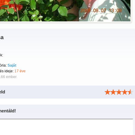
sa
k:
ória:
Saját
tés ideje:
17 éve
166 ember.
eld
entáld!