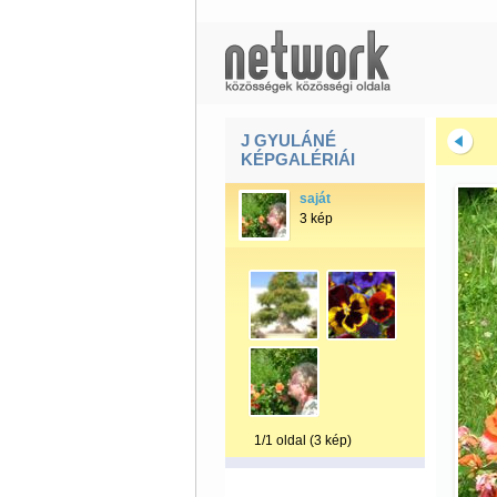
J GYULÁNÉ
KÉPGALÉRIÁI
saját
3 kép
1/1 oldal (3 kép)