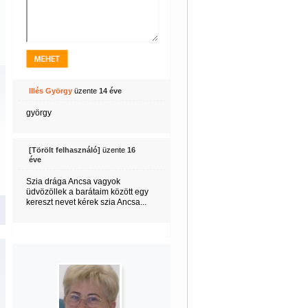
Illés György
üzente
14 éve
györgy
[Törölt felhasználó]
üzente
16
éve
Szia drága Ancsa vagyok
üdvözöllek a barátaim között egy
kereszt nevet kérek szia Ancsa...