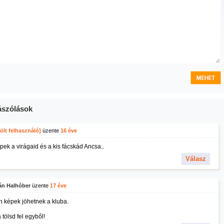
szólások
ölt felhasználó]
üzente
16 éve
pek a virágaid és a kis fácskád Ancsa..
Válasz
án Halhóber
üzente
17 éve
en képek jöhetnek a kluba.
tölsd fel egyből!