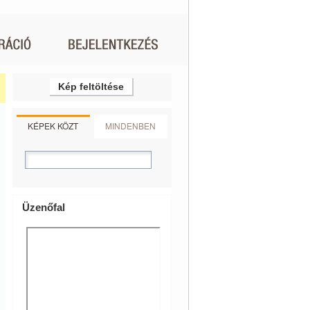
Kép feltöltése
KÉPEK KÖZT
MINDENBEN
Üzenőfal