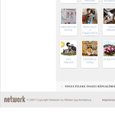
mecseki
vizsgáz
füvesember,növényorvos,
talpmasszázs
Bencusom
cicka
térkép
a
elfárad
Figajóval(Figaró
a cica)
cica
kandalló,jó
virágcso
napozik
meleg
VISSZA TELEKE ÖSSZES KÉPGALÉRI
© 2007 Copyright Network.hu Minden jog fenntartva.
Impress