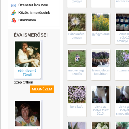
gyógyn
narancsl
Üzenetet írok neki
Közös ismerőseink
Blokkolom
Bábakalács-
gyógyn.aranyvessző
Schüssl
ÉVA ISMERŐSEI
gyógyn
sók-1
ásványi
medvehagyma-
levendulacsokrok
rozmari
tóth tiborné
szedés
kosárban
Tündi
Szép Otthon
borsikafu
cicka az
cicka 
ibolya felett
ibolyá
2013.
simogatj