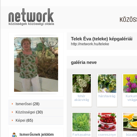
Telek Éva (teleke) képgalériái
http://network.hu/teleke
galéria neve
fehér
hársfavirág
Kurku
akácvirág
virágj
Ismerősei
(28)
Közösségei
(30)
Képei
(65)
Ismerősnek jelölöm
Farkasalma-
cseresznye
búzafű