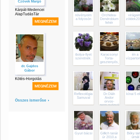
Czövek Margó
Kárpát-Medencei
AlapTudásTár
növényeim
Orchidea-
virágai
a folyosón
Dendrobium-
zöldek20
fehér
ibolya-Ilyet
Karacsonyi
én a
szeretnék.
Torta-
vízparto
gesztenyés,diós
dr. Gajdos
Gábor
Kötés-Horgolás
Reflexológia-
Dr.Oláh
kínai 5 e
Samuval
Andor
Összes ismerőse
orvos-
term.gyógyász"A
természet
patikája"
Gyuri bácsi
Gillich tanár
Béky ta
úr 2010.a
úrnál