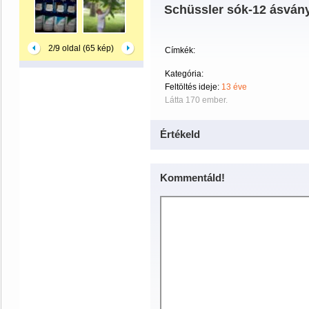
Schüssler sók-12 ásvány
2/9 oldal (65 kép)
Címkék:
Kategória:
Feltöltés ideje:
13 éve
Látta 170 ember.
Értékeld
Kommentáld!