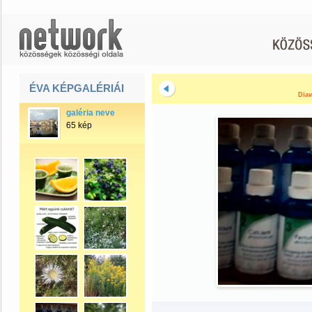
ÉVA KÉPGALÉRIÁI
Diav
galéria neve
65 kép