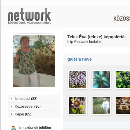
Telek Éva (teleke) képgalériái
http://network.hu/teleke
galéria neve
Ismerősei
(28)
Közösségei
(30)
Képei
(65)
Ismerősnek jelölöm