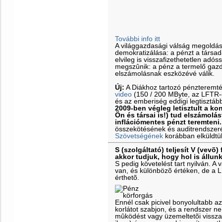
További info itt
A világgazdasági válság megoldá
demokratizálása: a pénzt a társa
elvileg is visszafizethetetlen adós
megszûnik: a pénz a termelő gazd
elszámolásnak eszközévé válik.
Új:
A Diákhoz tartozó pénzteremt
video
(150 / 200 MByte, az LFTR-es
és az emberiség eddigi legtisztáb
2009-ben végleg letisztult a k
Ön és társai is!) tud elszámolás
inflációmentes pénzt teremteni.
összekötésének és auditrendszeré
Szövetségének
korábban elküldtü
S (szolgáltató) teljesít V (vevõ) 
akkor tudjuk, hogy hol is állun
S pedig követelést tart nyilván. 
van, és különbözõ értéken, de a 
érthetõ.
Ennél csak picivel bonyolultabb a
korlátot szabjon, és a rendszer ne
mûködést vagy üzemeltetõi vissz