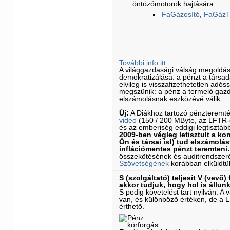
öntözőmotorok hajtására:
FaGázosító
,
FaGázT
További info itt
A világgazdasági válság megoldá
demokratizálása: a pénzt a társa
elvileg is visszafizethetetlen adós
megszûnik: a pénz a termelő gazd
elszámolásnak eszközévé válik.
Új:
A Diákhoz tartozó pénzteremt
video
(150 / 200 MByte, az LFTR-es
és az emberiség eddigi legtisztáb
2009-ben végleg letisztult a k
Ön és társai is!) tud elszámolás
inflációmentes pénzt teremteni.
összekötésének és auditrendszeré
Szövetségének
korábban elküldtü
S (szolgáltató) teljesít V (vevõ) 
akkor tudjuk, hogy hol is állun
S pedig követelést tart nyilván. 
van, és különbözõ értéken, de a 
érthetõ.