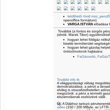
letölthetõ rövid msz_penzE
openoffice formátum)
VARGA ISTVÁN
elõadása
Továbbá (a fontos és sürgős pénz
(elnök: Marek Tibor) együttműkö
hogyan lehet földgáz nélkül 
kisebb termőterület segítségé
hogyan lehet gázolaj helyet
öntözőmotorok hajtására:
FaGázosító
,
FaGázT
További info itt
A világgazdasági válság megoldá
demokratizálása: a pénzt a társa
elvileg is visszafizethetetlen adós
megszûnik: a pénz a termelő gazd
elszámolásnak eszközévé válik.
Új:
A Diákhoz tartozó pénzteremt
video
(150 / 200 MByte, az LFTR-es