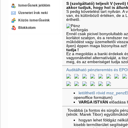
S (szolgáltató) teljesít V (vevõ) 
Ismerősnek jelölöm
akkor tudjuk, hogy hol is állun
S pedig követelést tart nyilván. 
Üzenetet írok neki
van, és különbözõ értéken, de a 
érthetõ.
Közös ismerőseink
Blokkolom
Ennél csak picivel bonyolultabb a
korlátot szabjon, és a rendszer ne
mûködést vagy üzemeltetõi vissz
ilyen) éppen maga bizonyítsa azt
tudja !
Ez a megoldás a banki érdekek é
vagyonátvétel alternatíváját, a ti
meg, és az emberiséget tudja szol
Auditálható pénzteremtés és EPO
letölthetõ rövid msz_penzE
openoffice formátum)
VARGA ISTVÁN
elõadása
Továbbá (a fontos és sürgős pénz
(elnök: Marek Tibor) együttműkö
hogyan lehet földgáz nélkül 
kisebb termőterület segítségé