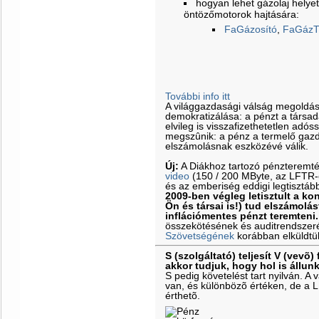
hogyan lehet gázolaj helyet
öntözőmotorok hajtására:
FaGázosító
,
FaGázT
További info itt
A világgazdasági válság megoldá
demokratizálása: a pénzt a társa
elvileg is visszafizethetetlen adós
megszûnik: a pénz a termelő gazd
elszámolásnak eszközévé válik.
Új:
A Diákhoz tartozó pénzteremt
video
(150 / 200 MByte, az LFTR-es
és az emberiség eddigi legtisztáb
2009-ben végleg letisztult a k
Ön és társai is!) tud elszámolás
inflációmentes pénzt teremteni.
összekötésének és auditrendszeré
Szövetségének
korábban elküldtü
S (szolgáltató) teljesít V (vevõ) 
akkor tudjuk, hogy hol is állun
S pedig követelést tart nyilván. 
van, és különbözõ értéken, de a 
érthetõ.