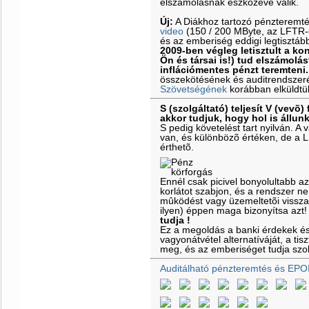
elszámolásnak eszközévé válik.
Új:
A Diákhoz tartozó pénzteremt
video
(150 / 200 MByte, az LFTR-es
és az emberiség eddigi legtisztáb
2009-ben végleg letisztult a k
Ön és társai is!) tud elszámolás
inflációmentes pénzt teremteni.
összekötésének és auditrendszeré
Szövetségének
korábban elküldtü
S (szolgáltató) teljesít V (vevõ) 
akkor tudjuk, hogy hol is állun
S pedig követelést tart nyilván. 
van, és különbözõ értéken, de a 
érthetõ.
Ennél csak picivel bonyolultabb a
korlátot szabjon, és a rendszer ne
mûködést vagy üzemeltetõi vissz
ilyen) éppen maga bizonyítsa azt
tudja !
Ez a megoldás a banki érdekek é
vagyonátvétel alternatíváját, a ti
meg, és az emberiséget tudja szol
Auditálható pénzteremtés és EPO