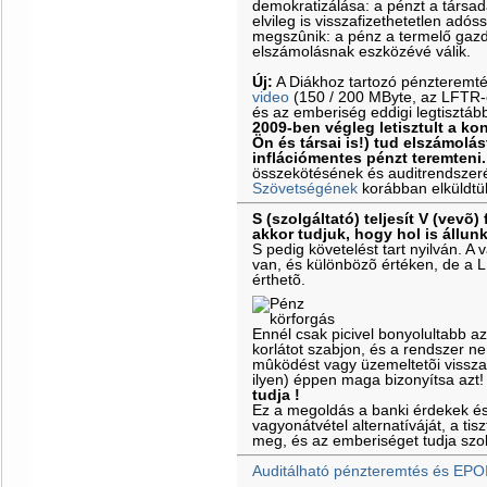
demokratizálása: a pénzt a társa
elvileg is visszafizethetetlen adós
megszûnik: a pénz a termelő gazd
elszámolásnak eszközévé válik.
Új:
A Diákhoz tartozó pénzteremt
video
(150 / 200 MByte, az LFTR-es
és az emberiség eddigi legtisztáb
2009-ben végleg letisztult a k
Ön és társai is!) tud elszámolás
inflációmentes pénzt teremteni.
összekötésének és auditrendszeré
Szövetségének
korábban elküldtü
S (szolgáltató) teljesít V (vevõ) 
akkor tudjuk, hogy hol is állun
S pedig követelést tart nyilván. 
van, és különbözõ értéken, de a 
érthetõ.
Ennél csak picivel bonyolultabb a
korlátot szabjon, és a rendszer ne
mûködést vagy üzemeltetõi vissz
ilyen) éppen maga bizonyítsa azt
tudja !
Ez a megoldás a banki érdekek é
vagyonátvétel alternatíváját, a ti
meg, és az emberiséget tudja szol
Auditálható pénzteremtés és EPO