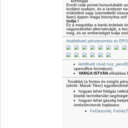
Ennél csak picivel bonyolultabb a
korlátot szabjon, és a rendszer ne
mûködést vagy üzemeltetõi vissz
ilyen) éppen maga bizonyítsa azt
tudja !
Ez a megoldás a banki érdekek é
vagyonátvétel alternatíváját, a ti
meg, és az emberiséget tudja szol
Auditálható pénzteremtés és EPO
letölthetõ rövid msz_penzE
openoffice formátum)
VARGA ISTVÁN
elõadása
Továbbá (a fontos és sürgős pénz
(elnök: Marek Tibor) együttműkö
hogyan lehet földgáz nélkül 
kisebb termőterület segítségé
hogyan lehet gázolaj helyet
öntözőmotorok hajtására:
FaGázosító
,
FaGázT