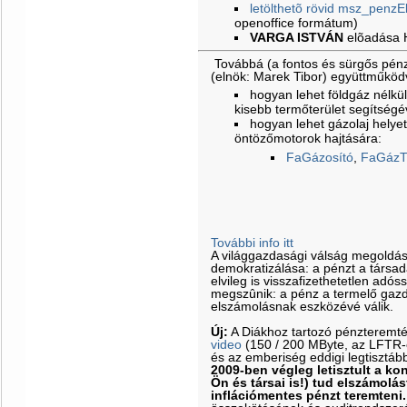
letölthetõ rövid msz_penzE
openoffice formátum)
VARGA ISTVÁN
elõadása
Továbbá (a fontos és sürgős pénz
(elnök: Marek Tibor) együttműkö
hogyan lehet földgáz nélkül 
kisebb termőterület segítségé
hogyan lehet gázolaj helyet
öntözőmotorok hajtására:
FaGázosító
,
FaGázT
További info itt
A világgazdasági válság megoldá
demokratizálása: a pénzt a társa
elvileg is visszafizethetetlen adós
megszûnik: a pénz a termelő gazd
elszámolásnak eszközévé válik.
Új:
A Diákhoz tartozó pénzteremt
video
(150 / 200 MByte, az LFTR-es
és az emberiség eddigi legtisztáb
2009-ben végleg letisztult a k
Ön és társai is!) tud elszámolás
inflációmentes pénzt teremteni.