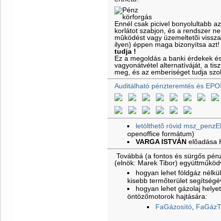
Ennél csak picivel bonyolultabb a
korlátot szabjon, és a rendszer ne
mûködést vagy üzemeltetõi vissz
ilyen) éppen maga bizonyítsa azt
tudja !
Ez a megoldás a banki érdekek é
vagyonátvétel alternatíváját, a ti
meg, és az emberiséget tudja szol
Auditálható pénzteremtés és EPO
letölthetõ rövid msz_penzE
openoffice formátum)
VARGA ISTVÁN
elõadása
Továbbá (a fontos és sürgős pénz
(elnök: Marek Tibor) együttműkö
hogyan lehet földgáz nélkül 
kisebb termőterület segítségé
hogyan lehet gázolaj helyet
öntözőmotorok hajtására:
FaGázosító
,
FaGázT