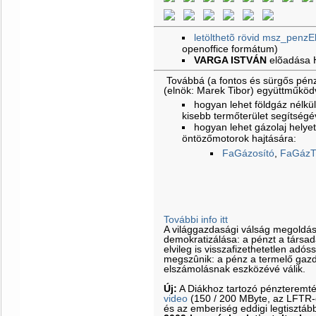
letölthetõ rövid msz_penzE
openoffice formátum)
VARGA ISTVÁN
elõadása
Továbbá (a fontos és sürgős pénz
(elnök: Marek Tibor) együttműkö
hogyan lehet földgáz nélkül 
kisebb termőterület segítségé
hogyan lehet gázolaj helyet
öntözőmotorok hajtására:
FaGázosító
,
FaGázT
További info itt
A világgazdasági válság megoldá
demokratizálása: a pénzt a társa
elvileg is visszafizethetetlen adós
megszûnik: a pénz a termelő gazd
elszámolásnak eszközévé válik.
Új:
A Diákhoz tartozó pénzteremt
video
(150 / 200 MByte, az LFTR-es
és az emberiség eddigi legtisztáb