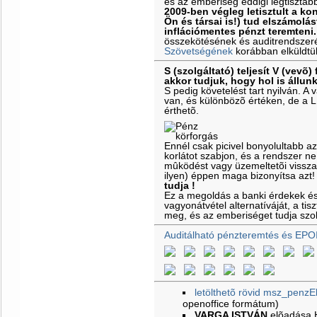
és az emberiség eddigi legtisztáb
2009-ben végleg letisztult a k
Ön és társai is!) tud elszámolás
inflációmentes pénzt teremteni.
összekötésének és auditrendszeré
Szövetségének
korábban elküldtü
S (szolgáltató) teljesít V (vevõ) 
akkor tudjuk, hogy hol is állun
S pedig követelést tart nyilván. 
van, és különbözõ értéken, de a 
érthetõ.
Ennél csak picivel bonyolultabb a
korlátot szabjon, és a rendszer ne
mûködést vagy üzemeltetõi vissz
ilyen) éppen maga bizonyítsa azt
tudja !
Ez a megoldás a banki érdekek é
vagyonátvétel alternatíváját, a ti
meg, és az emberiséget tudja szol
Auditálható pénzteremtés és EPO
letölthetõ rövid msz_penzE
openoffice formátum)
VARGA ISTVÁN
elõadása