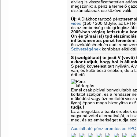
elvileg is visszafizethetetlen adós
megszûnik: a pénz a termelő gazd
elszámolásnak eszközévé válik.
Új:
A Diákhoz tartozó pénzteremt
video
(150 / 200 MByte, az LFTR-es
és az emberiség eddigi legtisztáb
2009-ben végleg letisztult a k
Ön és társai is!) tud elszámolás
inflációmentes pénzt teremteni.
összekötésének és auditrendszeré
Szövetségének
korábban elküldtü
S (szolgáltató) teljesít V (vevõ) 
akkor tudjuk, hogy hol is állun
S pedig követelést tart nyilván. 
van, és különbözõ értéken, de a 
érthetõ.
Ennél csak picivel bonyolultabb a
korlátot szabjon, és a rendszer ne
mûködést vagy üzemeltetõi vissz
ilyen) éppen maga bizonyítsa azt
tudja !
Ez a megoldás a banki érdekek é
vagyonátvétel alternatíváját, a ti
meg, és az emberiséget tudja szol
Auditálható pénzteremtés és EPO