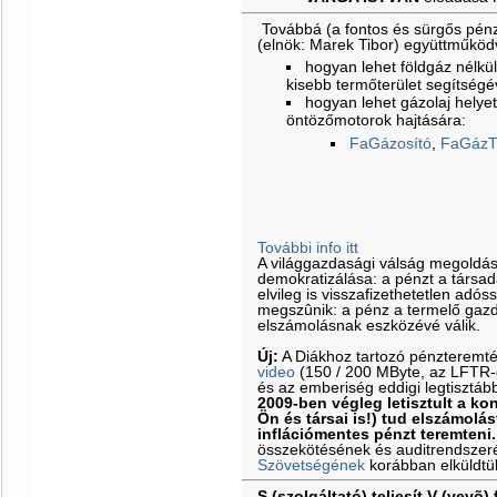
Továbbá (a fontos és sürgős pénz
(elnök: Marek Tibor) együttműkö
hogyan lehet földgáz nélkül 
kisebb termőterület segítségé
hogyan lehet gázolaj helyet
öntözőmotorok hajtására:
FaGázosító
,
FaGázT
További info itt
A világgazdasági válság megoldá
demokratizálása: a pénzt a társa
elvileg is visszafizethetetlen adós
megszûnik: a pénz a termelő gazd
elszámolásnak eszközévé válik.
Új:
A Diákhoz tartozó pénzteremt
video
(150 / 200 MByte, az LFTR-es
és az emberiség eddigi legtisztáb
2009-ben végleg letisztult a k
Ön és társai is!) tud elszámolás
inflációmentes pénzt teremteni.
összekötésének és auditrendszeré
Szövetségének
korábban elküldtü
S (szolgáltató) teljesít V (vevõ) 