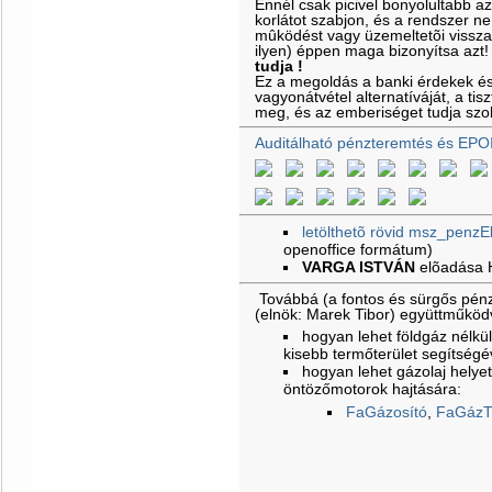
Ennél csak picivel bonyolultabb a
korlátot szabjon, és a rendszer ne
mûködést vagy üzemeltetõi vissz
ilyen) éppen maga bizonyítsa azt
tudja !
Ez a megoldás a banki érdekek é
vagyonátvétel alternatíváját, a ti
meg, és az emberiséget tudja szol
Auditálható pénzteremtés és EPO
letölthetõ rövid msz_penzE
openoffice formátum)
VARGA ISTVÁN
elõadása
Továbbá (a fontos és sürgős pénz
(elnök: Marek Tibor) együttműkö
hogyan lehet földgáz nélkül 
kisebb termőterület segítségé
hogyan lehet gázolaj helyet
öntözőmotorok hajtására:
FaGázosító
,
FaGázT