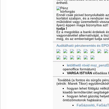
érthetõ.
Ennél csak picivel bonyolultabb a
korlátot szabjon, és a rendszer ne
mûködést vagy üzemeltetõi vissz
ilyen) éppen maga bizonyítsa azt
tudja !
Ez a megoldás a banki érdekek é
vagyonátvétel alternatíváját, a ti
meg, és az emberiséget tudja szol
Auditálható pénzteremtés és EPO
letölthetõ rövid msz_penzE
openoffice formátum)
VARGA ISTVÁN
elõadása
Továbbá (a fontos és sürgős pénz
(elnök: Marek Tibor) együttműkö
hogyan lehet földgáz nélkül 
kisebb termőterület segítségé
hogyan lehet gázolaj helyet
öntözőmotorok hajtására:
FaGázosító
,
FaGázT