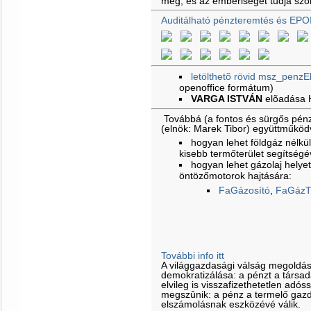
meg, és az emberiséget tudja szol
Auditálható pénzteremtés és EPO
letölthetõ rövid msz_penzE
openoffice formátum)
VARGA ISTVÁN
elõadása
Továbbá (a fontos és sürgős pénz
(elnök: Marek Tibor) együttműkö
hogyan lehet földgáz nélkül 
kisebb termőterület segítségé
hogyan lehet gázolaj helyet
öntözőmotorok hajtására:
FaGázosító
,
FaGázT
További info itt
A világgazdasági válság megoldá
demokratizálása: a pénzt a társa
elvileg is visszafizethetetlen adós
megszûnik: a pénz a termelő gazd
elszámolásnak eszközévé válik.