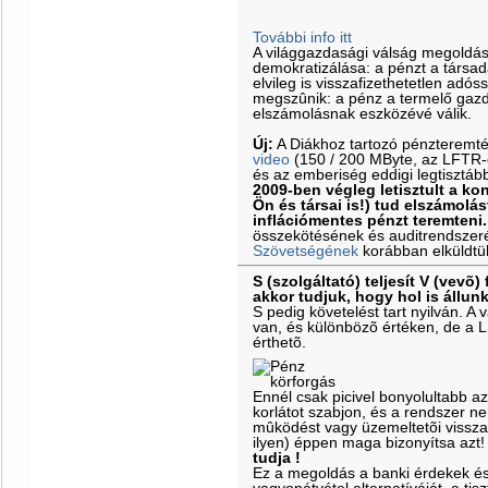
További info itt
A világgazdasági válság megoldá
demokratizálása: a pénzt a társa
elvileg is visszafizethetetlen adós
megszûnik: a pénz a termelő gazd
elszámolásnak eszközévé válik.
Új:
A Diákhoz tartozó pénzteremt
video
(150 / 200 MByte, az LFTR-es
és az emberiség eddigi legtisztáb
2009-ben végleg letisztult a k
Ön és társai is!) tud elszámolás
inflációmentes pénzt teremteni.
összekötésének és auditrendszeré
Szövetségének
korábban elküldtü
S (szolgáltató) teljesít V (vevõ) 
akkor tudjuk, hogy hol is állun
S pedig követelést tart nyilván. 
van, és különbözõ értéken, de a 
érthetõ.
Ennél csak picivel bonyolultabb a
korlátot szabjon, és a rendszer ne
mûködést vagy üzemeltetõi vissz
ilyen) éppen maga bizonyítsa azt
tudja !
Ez a megoldás a banki érdekek é