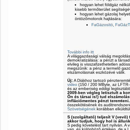
hogyan lehet földgáz nélkül 
kisebb termőterület segítségé
hogyan lehet gázolaj helyet
öntözőmotorok hajtására:
FaGázosító
,
FaGázT
További info itt
A világgazdasági válság megoldá
demokratizálása: a pénzt a társa
elvileg is visszafizethetetlen adós
megszûnik: a pénz a termelő gazd
elszámolásnak eszközévé válik.
Új:
A Diákhoz tartozó pénzteremt
video
(150 / 200 MByte, az LFTR-es
és az emberiség eddigi legtisztáb
2009-ben végleg letisztult a k
Ön és társai is!) tud elszámolás
inflációmentes pénzt teremteni.
összekötésének és auditrendszeré
Szövetségének
korábban elküldtü
S (szolgáltató) teljesít V (vevõ) 
akkor tudjuk, hogy hol is állun
S pedig követelést tart nyilván. 
van, és különbözõ értéken, de a 