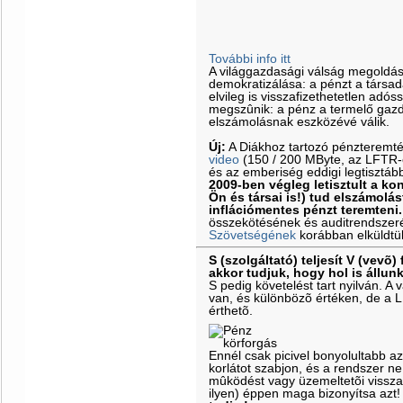
További info itt
A világgazdasági válság megoldá
demokratizálása: a pénzt a társa
elvileg is visszafizethetetlen adós
megszûnik: a pénz a termelő gazd
elszámolásnak eszközévé válik.
Új:
A Diákhoz tartozó pénzteremt
video
(150 / 200 MByte, az LFTR-es
és az emberiség eddigi legtisztáb
2009-ben végleg letisztult a k
Ön és társai is!) tud elszámolás
inflációmentes pénzt teremteni.
összekötésének és auditrendszeré
Szövetségének
korábban elküldtü
S (szolgáltató) teljesít V (vevõ) 
akkor tudjuk, hogy hol is állun
S pedig követelést tart nyilván. 
van, és különbözõ értéken, de a 
érthetõ.
Ennél csak picivel bonyolultabb a
korlátot szabjon, és a rendszer ne
mûködést vagy üzemeltetõi vissz
ilyen) éppen maga bizonyítsa azt