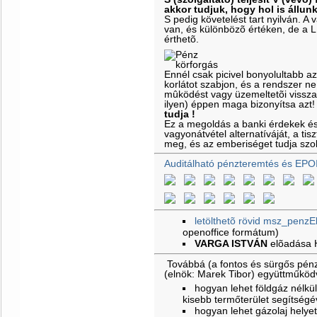
akkor tudjuk, hogy hol is állun
S pedig követelést tart nyilván. 
van, és különbözõ értéken, de a 
érthetõ.
Ennél csak picivel bonyolultabb a
korlátot szabjon, és a rendszer ne
mûködést vagy üzemeltetõi vissz
ilyen) éppen maga bizonyítsa azt
tudja !
Ez a megoldás a banki érdekek é
vagyonátvétel alternatíváját, a ti
meg, és az emberiséget tudja szol
Auditálható pénzteremtés és EPO
letölthetõ rövid msz_penzE
openoffice formátum)
VARGA ISTVÁN
elõadása
Továbbá (a fontos és sürgős pénz
(elnök: Marek Tibor) együttműkö
hogyan lehet földgáz nélkül 
kisebb termőterület segítségé
hogyan lehet gázolaj helyet