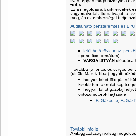
ilyen) éppen maga bizonyítsa azt
tudja !
Ez a megoldás a banki érdekek é
vagyonátvétel alternatíváját, a ti
meg, és az emberiséget tudja szol
Auditálható pénzteremtés és EPO
letölthetõ rövid msz_penzE
openoffice formátum)
VARGA ISTVÁN
elõadása
Továbbá (a fontos és sürgős pénz
(elnök: Marek Tibor) együttműkö
hogyan lehet földgáz nélkül 
kisebb termőterület segítségé
hogyan lehet gázolaj helyet
öntözőmotorok hajtására:
FaGázosító
,
FaGázT
További info itt
A világgazdasági válság megoldá