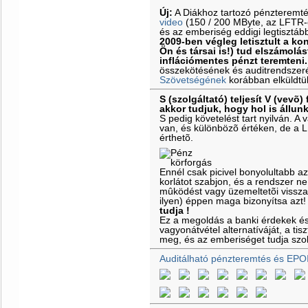
Új:
A Diákhoz tartozó pénzteremt
video
(150 / 200 MByte, az LFTR-es
és az emberiség eddigi legtisztáb
2009-ben végleg letisztult a k
Ön és társai is!) tud elszámolás
inflációmentes pénzt teremteni.
összekötésének és auditrendszeré
Szövetségének
korábban elküldtü
S (szolgáltató) teljesít V (vevõ) 
akkor tudjuk, hogy hol is állun
S pedig követelést tart nyilván. 
van, és különbözõ értéken, de a 
érthetõ.
Ennél csak picivel bonyolultabb a
korlátot szabjon, és a rendszer ne
mûködést vagy üzemeltetõi vissz
ilyen) éppen maga bizonyítsa azt
tudja !
Ez a megoldás a banki érdekek é
vagyonátvétel alternatíváját, a ti
meg, és az emberiséget tudja szol
Auditálható pénzteremtés és EPO