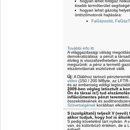
hogyan lehet földgáz nélkül 
kisebb termőterület segítségé
hogyan lehet gázolaj helyet
öntözőmotorok hajtására:
FaGázosító
,
FaGázT
További info itt
A világgazdasági válság megoldá
demokratizálása: a pénzt a társa
elvileg is visszafizethetetlen adós
megszûnik: a pénz a termelő gazd
elszámolásnak eszközévé válik.
Új:
A Diákhoz tartozó pénzteremt
video
(150 / 200 MByte, az LFTR-es
és az emberiség eddigi legtisztáb
2009-ben végleg letisztult a k
Ön és társai is!) tud elszámolás
inflációmentes pénzt teremteni.
összekötésének és auditrendszeré
Szövetségének
korábban elküldtü
S (szolgáltató) teljesít V (vevõ) 
akkor tudjuk, hogy hol is állun
S pedig követelést tart nyilván. 
van, és különbözõ értéken, de a 
érthetõ.