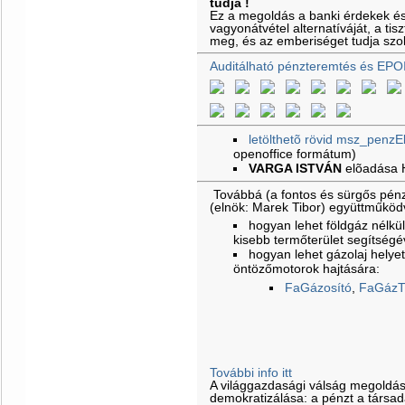
tudja !
Ez a megoldás a banki érdekek é
vagyonátvétel alternatíváját, a ti
meg, és az emberiséget tudja szol
Auditálható pénzteremtés és EPO
letölthetõ rövid msz_penzE
openoffice formátum)
VARGA ISTVÁN
elõadása
Továbbá (a fontos és sürgős pénz
(elnök: Marek Tibor) együttműkö
hogyan lehet földgáz nélkül 
kisebb termőterület segítségé
hogyan lehet gázolaj helyet
öntözőmotorok hajtására:
FaGázosító
,
FaGázT
További info itt
A világgazdasági válság megoldá
demokratizálása: a pénzt a társa