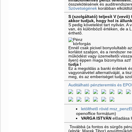
inflációmentes pénzt teremteni.
összekötésének és auditrendszeré
Szövetségének
korábban elküldtü
S (szolgáltató) teljesít V (vevõ) 
akkor tudjuk, hogy hol is állun
S pedig követelést tart nyilván. 
van, és különbözõ értéken, de a 
érthetõ.
Ennél csak picivel bonyolultabb a
korlátot szabjon, és a rendszer ne
mûködést vagy üzemeltetõi vissz
ilyen) éppen maga bizonyítsa azt
tudja !
Ez a megoldás a banki érdekek é
vagyonátvétel alternatíváját, a ti
meg, és az emberiséget tudja szol
Auditálható pénzteremtés és EPO
letölthetõ rövid msz_penzE
openoffice formátum)
VARGA ISTVÁN
elõadása
Továbbá (a fontos és sürgős pénz
(elnök: Marek Tibor) együttműkö