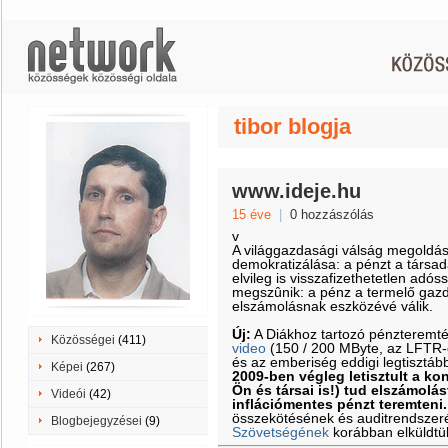
tibor blogja
www.ideje.hu
15 éve
|
0 hozzászólás
v
A világgazdasági válság megoldá
demokratizálása: a pénzt a társa
elvileg is visszafizethetetlen adós
megszûnik: a pénz a termelő gazd
elszámolásnak eszközévé válik.
Új:
A Diákhoz tartozó pénzteremt
Közösségei
(411)
video
(150 / 200 MByte, az LFTR-es
és az emberiség eddigi legtisztáb
Képei
(267)
2009-ben végleg letisztult a k
Ön és társai is!) tud elszámolás
Videói
(42)
inflációmentes pénzt teremteni.
összekötésének és auditrendszeré
Blogbejegyzései
(9)
Szövetségének
korábban elküldtü