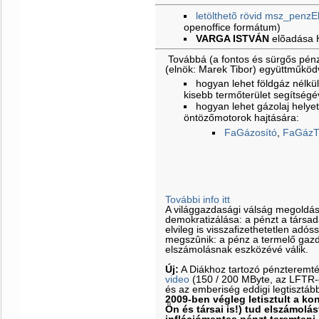
letölthetõ rövid msz_penzE
openoffice formátum)
VARGA ISTVÁN
elõadása
Továbbá (a fontos és sürgős pénz
(elnök: Marek Tibor) együttműkö
hogyan lehet földgáz nélkül 
kisebb termőterület segítségé
hogyan lehet gázolaj helyet
öntözőmotorok hajtására:
FaGázosító
,
FaGázT
További info itt
A világgazdasági válság megoldá
demokratizálása: a pénzt a társa
elvileg is visszafizethetetlen adós
megszûnik: a pénz a termelő gazd
elszámolásnak eszközévé válik.
Új:
A Diákhoz tartozó pénzteremt
video
(150 / 200 MByte, az LFTR-es
és az emberiség eddigi legtisztáb
2009-ben végleg letisztult a k
Ön és társai is!) tud elszámolás