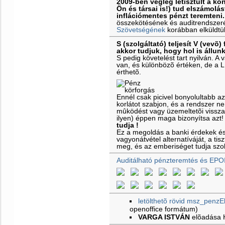
2009-ben végleg letisztult a k
Ön és társai is!) tud elszámolás
inflációmentes pénzt teremteni.
összekötésének és auditrendszeré
Szövetségének
korábban elküldtü
S (szolgáltató) teljesít V (vevõ) 
akkor tudjuk, hogy hol is állun
S pedig követelést tart nyilván. 
van, és különbözõ értéken, de a 
érthetõ.
Ennél csak picivel bonyolultabb a
korlátot szabjon, és a rendszer ne
mûködést vagy üzemeltetõi vissz
ilyen) éppen maga bizonyítsa azt
tudja !
Ez a megoldás a banki érdekek é
vagyonátvétel alternatíváját, a ti
meg, és az emberiséget tudja szol
Auditálható pénzteremtés és EPO
letölthetõ rövid msz_penzE
openoffice formátum)
VARGA ISTVÁN
elõadása