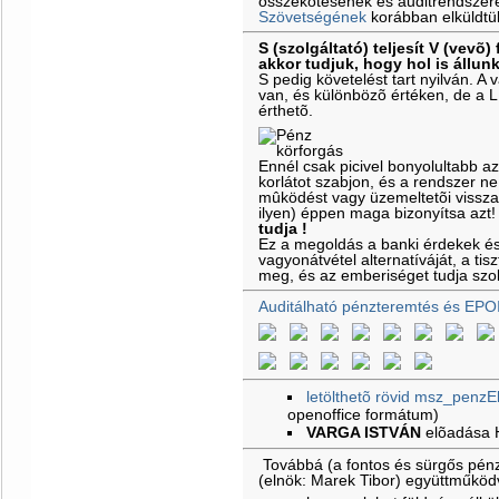
összekötésének és auditrendszeré
Szövetségének
korábban elküldtü
S (szolgáltató) teljesít V (vevõ) 
akkor tudjuk, hogy hol is állun
S pedig követelést tart nyilván. 
van, és különbözõ értéken, de a 
érthetõ.
Ennél csak picivel bonyolultabb a
korlátot szabjon, és a rendszer ne
mûködést vagy üzemeltetõi vissz
ilyen) éppen maga bizonyítsa azt
tudja !
Ez a megoldás a banki érdekek é
vagyonátvétel alternatíváját, a ti
meg, és az emberiséget tudja szol
Auditálható pénzteremtés és EPO
letölthetõ rövid msz_penzE
openoffice formátum)
VARGA ISTVÁN
elõadása
Továbbá (a fontos és sürgős pénz
(elnök: Marek Tibor) együttműkö