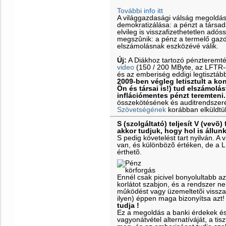
További info itt
A világgazdasági válság megoldá
demokratizálása: a pénzt a társa
elvileg is visszafizethetetlen adós
megszûnik: a pénz a termelő gazd
elszámolásnak eszközévé válik.
Új:
A Diákhoz tartozó pénzteremt
video
(150 / 200 MByte, az LFTR-es
és az emberiség eddigi legtisztáb
2009-ben végleg letisztult a k
Ön és társai is!) tud elszámolás
inflációmentes pénzt teremteni.
összekötésének és auditrendszeré
Szövetségének
korábban elküldtü
S (szolgáltató) teljesít V (vevõ) 
akkor tudjuk, hogy hol is állun
S pedig követelést tart nyilván. 
van, és különbözõ értéken, de a 
érthetõ.
Ennél csak picivel bonyolultabb a
korlátot szabjon, és a rendszer ne
mûködést vagy üzemeltetõi vissz
ilyen) éppen maga bizonyítsa azt
tudja !
Ez a megoldás a banki érdekek é
vagyonátvétel alternatíváját, a ti