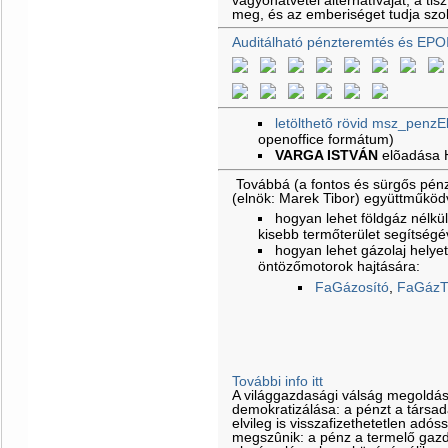
vagyonátvétel alternatíváját, a ti
meg, és az emberiséget tudja szol
Auditálható pénzteremtés és EPO
letölthetõ rövid msz_penzE
openoffice formátum)
VARGA ISTVÁN
elõadása
Továbbá (a fontos és sürgős pénz
(elnök: Marek Tibor) együttműkö
hogyan lehet földgáz nélkül 
kisebb termőterület segítségé
hogyan lehet gázolaj helyet
öntözőmotorok hajtására:
FaGázosító
,
FaGázT
További info itt
A világgazdasági válság megoldá
demokratizálása: a pénzt a társa
elvileg is visszafizethetetlen adós
megszûnik: a pénz a termelő gazd