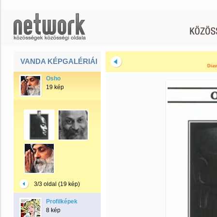
VANDA KÉPGALÉRIÁI
Diav
Osho
19 kép
3/3 oldal (19 kép)
Profilképek
8 kép