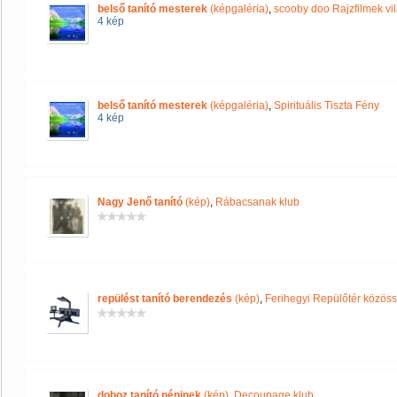
belső tanító mesterek
(képgaléria)
,
scooby doo Rajzfilmek vil
4 kép
belső tanító mesterek
(képgaléria)
,
Spirituális Tiszta Fény
4 kép
Nagy Jenő tanító
(kép)
,
Rábacsanak klub
repülést tanító berendezés
(kép)
,
Ferihegyi Repülőtér közös
doboz tanító néninek
(kép)
,
Decoupage klub