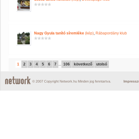
Nagy Gyula tanító síremléke
(kép)
,
Rábapordány klub
1
2
3
4
5
6
7
...
106
következő
utolsó
© 2007 Copyright Network.hu Minden jog fenntartva.
Impress