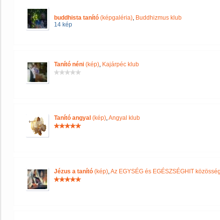
buddhista tanító
(képgaléria)
,
Buddhizmus klub
14 kép
Tanító néni
(kép)
,
Kajárpéc klub
Tanító angyal
(kép)
,
Angyal klub
Jézus a tanító
(kép)
,
Az EGYSÉG és EGÉSZSÉGHIT közössé