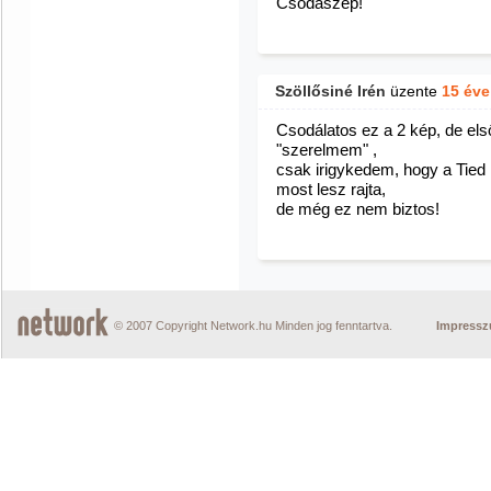
Csodaszép!
Szöllősiné Irén
üzente
15 éve
Csodálatos ez a 2 kép, de első
"szerelmem" ,
csak irigykedem, hogy a Tied 
most lesz rajta,
de még ez nem biztos!
© 2007 Copyright Network.hu Minden jog fenntartva.
Impress