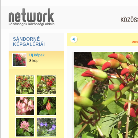
SÁNDORNÉ
Diav
KÉPGALÉRIÁI
Új képek
8 kép