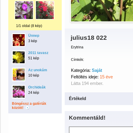
1/1 oldal (8 kép)
Ünnep
julius18 022
3 kép
Erytrina
2011 tavasz
51 kép
Címkék:
Kategória:
Saját
Az unokám
10 kép
Feltöltés ideje:
15 éve
Látta 194 ember.
Orchideák
24 kép
Értékeld
Böngéssz a galériák
között!
Kommentáld!