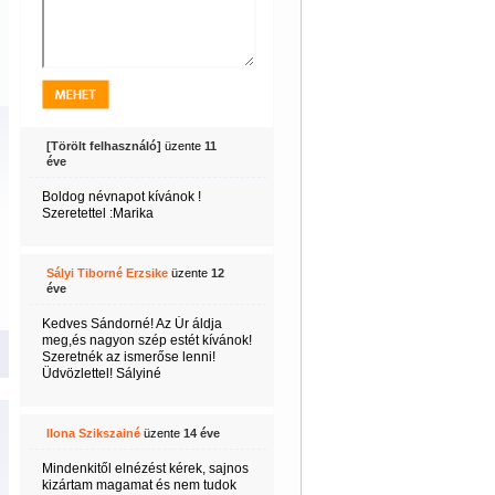
[Törölt felhasználó]
üzente
11
éve
Boldog névnapot kívánok !
Szeretettel :Marika
Sályi Tiborné Erzsike
üzente
12
éve
Kedves Sándorné! Az Úr áldja
meg,és nagyon szép estét kívánok!
Szeretnék az ismerőse lenni!
Üdvözlettel! Sályiné
Ilona Szikszainé
üzente
14 éve
Mindenkitől elnézést kérek, sajnos
kizártam magamat és nem tudok