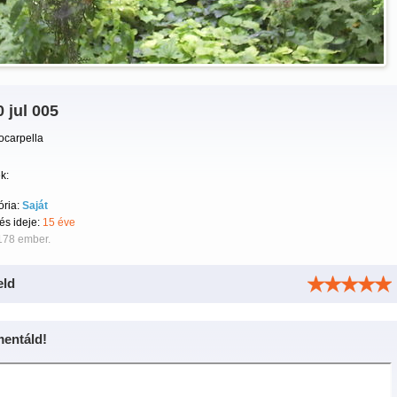
 jul 005
ocarpella
k:
ória:
Saját
tés ideje:
15 éve
178 ember.
eld
entáld!