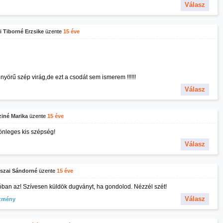
Válasz
i Tiborné Erzsike
üzente
15 éve
nyörű szép virág,de ezt a csodát sem ismerem !!!!!!
Válasz
iné Marika
üzente
15 éve
önleges kis szépség!
Válasz
kszai Sándorné
üzente
15 éve
óban az! Szívesen küldök dugványt, ha gondolod. Nézzél szét!
Válasz
zmény