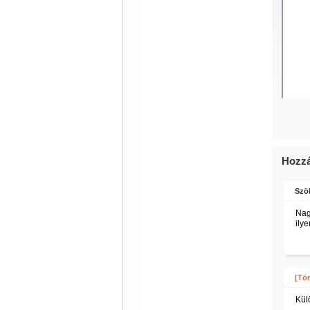
Hozzá
Szöl
Nag
ily
[Tör
Kül