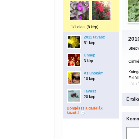
1/1 oldal (8 kép)
2011 tavasz
2010
51 kép
Strept
Ünnep
3 kép
Címké
Kateg
Az unokám
Feltöl
10 kép
Látta 
Tavasz
20 kép
Érték
Böngéssz a galériák
között!
Komm