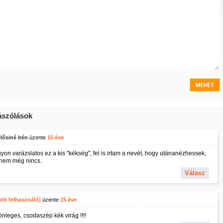
szólások
lősiné Irén
üzente
15 éve
yon varázslatos ez a kis "kékség", fel is irtam a nevét, hogy utánanézhessek,
enem még nincs.
Válasz
ölt felhasználó]
üzente
15 éve
önleges, csodaszép kék virág !!!!