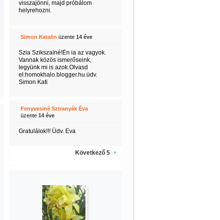
visszajönni, majd próbálom
helyrehozni.
Simon Katalin
üzente
14 éve
Szia Szikszainé!Én ia az vagyok.
Vannak közös ismerőseink,
legyünk mi is azok.Olvasd
el:homokhalo.blogger.hu.üdv.
Simon Kati
Fenyvesiné Sztranyák Éva
üzente
14 éve
Gratulálok!!! Üdv. Éva
Következő 5