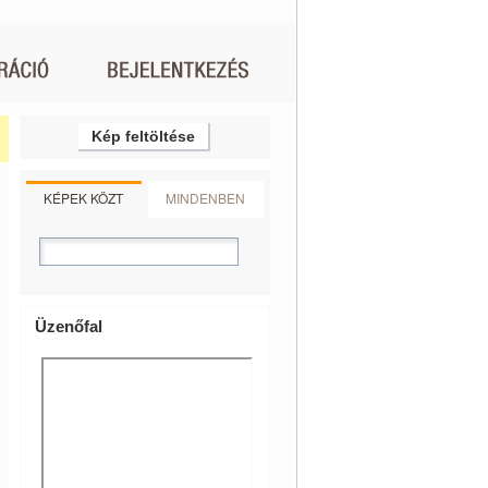
Kép feltöltése
KÉPEK KÖZT
MINDENBEN
Üzenőfal