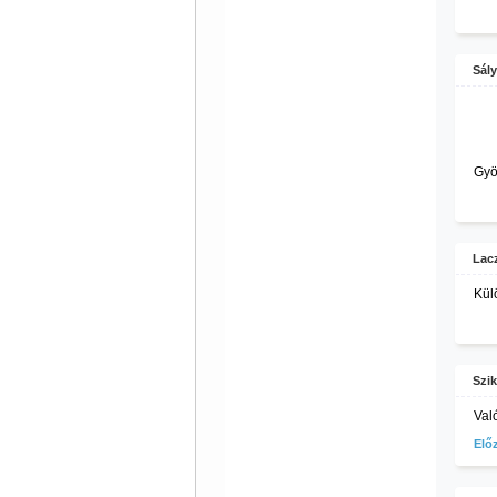
Sály
Gyö
Lacz
Kül
Szi
Val
Elő