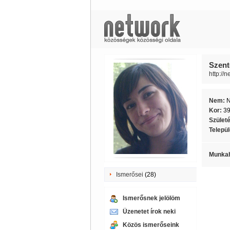
Szent
http://
Nem:
Kor:
3
Szület
Telepü
Munkah
Ismerősei
(28)
Ismerősnek jelölöm
Üzenetet írok neki
Közös ismerőseink