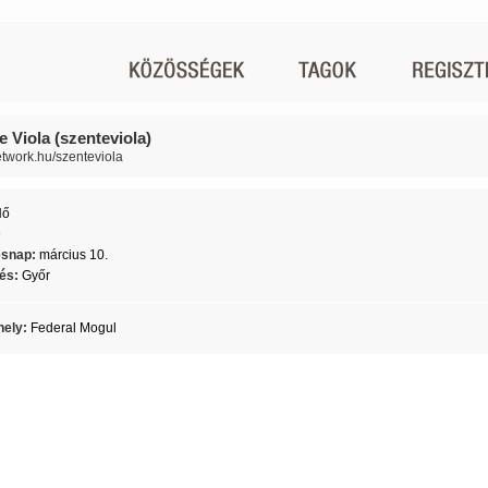
e Viola (szenteviola)
network.hu/szenteviola
Nő
9
ésnap:
március 10.
lés:
Győr
ely:
Federal Mogul