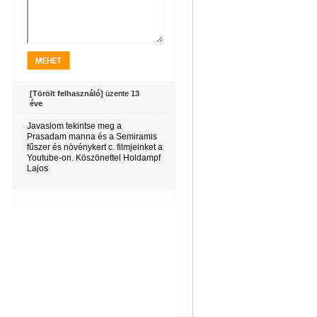
[Törölt felhasználó]
üzente
13
éve
Javaslom tekintse meg a
Prasadam manna és a Semiramis
fűszer és növénykert c. filmjeinket a
Youtube-on. Köszönettel Holdampf
Lajos