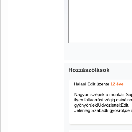
Hozzászólások
Halasi Edit
üzente
12 éve
Nagyon szépek a munkái! Sa
ilyen foltvarrást végig csiná
gyönyörűek!Üdvözlettel:Edit.
Jelenleg Szabadkígyósról,de 