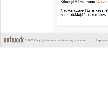
Kőszegi Mária
üzente
13 éve
Nagyon szuper! Én is készíte
hasonlót.Majd fel rakom.üdv.
© 2007 Copyright Network.hu Minden jog fenntartva.
Impress