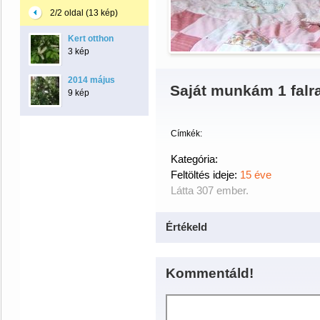
2/2 oldal (13 kép)
Kert otthon
3 kép
2014 május
Saját munkám 1 falr
9 kép
Címkék:
Kategória:
Feltöltés ideje:
15 éve
Látta 307 ember.
Értékeld
Kommentáld!