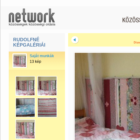
RUDOLFNÉ
Diav
KÉPGALÉRIÁI
Saját munkák
13 kép