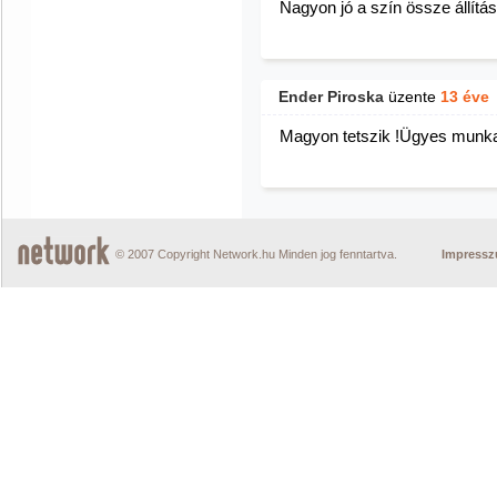
Nagyon jó a szín össze állítá
Ender Piroska
üzente
13 éve
Magyon tetszik !Ügyes munka
© 2007 Copyright Network.hu Minden jog fenntartva.
Impress