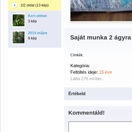
2/2 oldal (13 kép)
Kert otthon
3 kép
2014 május
Saját munka 2 ágyra
9 kép
Címkék:
Kategória:
Feltöltés ideje:
15 éve
Látta 276 ember.
Értékeld
Kommentáld!