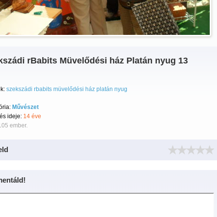
kszádi rBabits Müvelődési ház Platán nyug 13
k:
szekszádi rbabits müvelődési ház platán nyug
ória:
Művészet
tés ideje:
14 éve
105 ember.
eld
entáld!