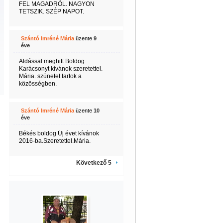
FEL MAGADRÓL. NAGYON
TETSZIK. SZÉP NAPOT.
Szántó Imréné Mária
üzente
9
éve
Áldással meghitt Boldog
Karácsonyt kívánok szeretettel.
Mária. szünetet tartok a
közösségben.
Szántó Imréné Mária
üzente
10
éve
Békés boldog Új évet kívánok
2016-ba.Szeretettel.Mária.
Következő 5