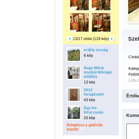
Sze
13/17 oldal (129 kép)
erdély ország
6 kép
Címké
Nagy Mária
Kateg
munkái Mórágyi
Feltöl
kiállítás
Látta 
13 kép
2014
faragásaim
Érték
43 kép
Egy kis
kiruccanás
Komm
20 kép
Böngéssz a galériák
között!