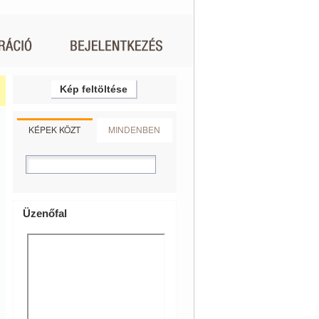
Kép feltöltése
KÉPEK KÖZT
MINDENBEN
Üzenőfal