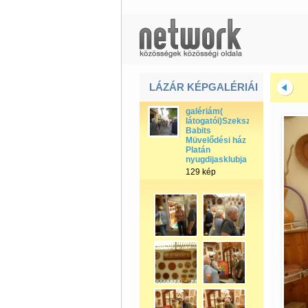
LÁZÁR KÉPGALÉRIÁI
galériám(
látogatói)Szekszárdi
Babits
Müvelődési ház
Platán
nyugdijasklubja
129 kép