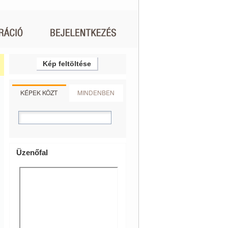
Kép feltöltése
KÉPEK KÖZT
MINDENBEN
Üzenőfal