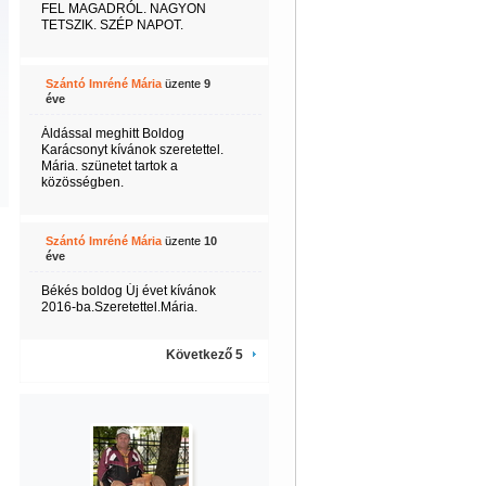
FEL MAGADRÓL. NAGYON
TETSZIK. SZÉP NAPOT.
Szántó Imréné Mária
üzente
9
éve
Áldással meghitt Boldog
Karácsonyt kívánok szeretettel.
Mária. szünetet tartok a
közösségben.
Szántó Imréné Mária
üzente
10
éve
Békés boldog Új évet kívánok
2016-ba.Szeretettel.Mária.
Következő 5