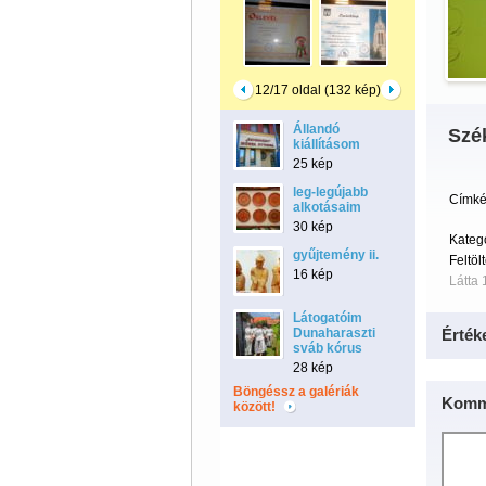
12/17 oldal (132 kép)
Állandó
Szék
kiállításom
25 kép
leg-legújabb
Címké
alkotásaim
30 kép
Kateg
gyűjtemény ii.
Feltöl
16 kép
Látta 
Látogatóim
Dunaharaszti
Érték
sváb kórus
28 kép
Böngéssz a galériák
Komm
között!