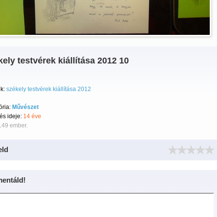
ely testvérek kiállítása 2012 10
k:
székely testvérek kiállítása 2012
ória:
Művészet
tés ideje:
14 éve
149 ember.
eld
entáld!