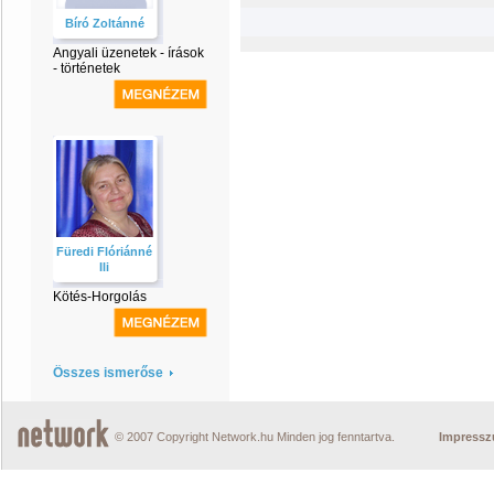
Bíró Zoltánné
Angyali üzenetek - írások
- történetek
Füredi Flóriánné
Ili
Kötés-Horgolás
Összes ismerőse
© 2007 Copyright Network.hu Minden jog fenntartva.
Impress