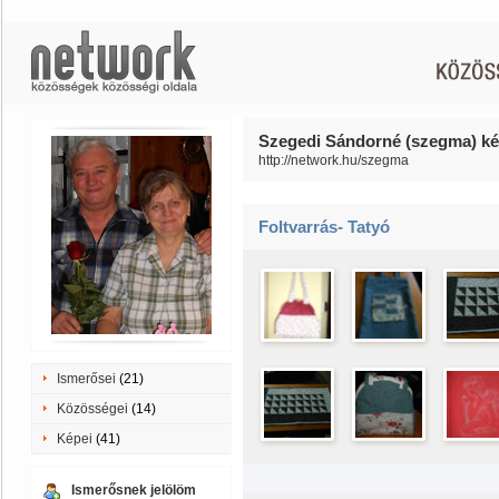
Szegedi Sándorné (szegma) ké
http://network.hu/szegma
Foltvarrás- Tatyó
Ismerősei
(21)
Közösségei
(14)
Képei
(41)
Ismerősnek jelölöm