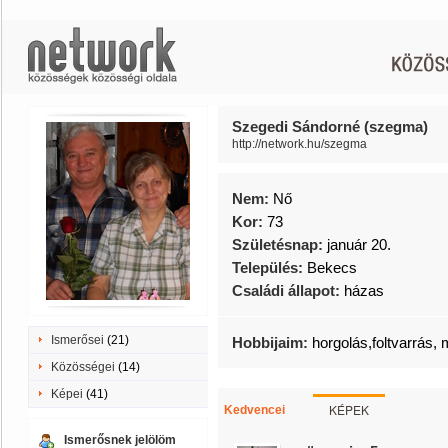
Szegedi Sándorné (szegma)
http://network.hu/szegma
Nem:
Nő
Kor:
73
Születésnap:
január 20.
Település:
Bekecs
Családi állapot:
házas
Ismerősei
(21)
Hobbijaim:
horgolás,foltvarrás, ma
Közösségei
(14)
Képei
(41)
KÉPEK
Kedvencei
Ismerősnek jelölöm