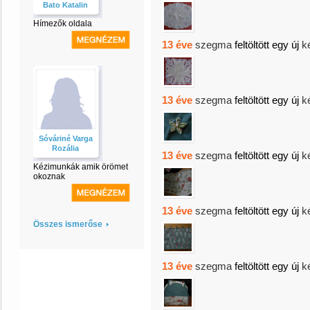
Bato Katalin
Hímezők oldala
13 éve
szegma
feltöltött egy új
k
13 éve
szegma
feltöltött egy új
k
Sóváriné Varga
Rozália
13 éve
szegma
feltöltött egy új
k
Kézimunkák amik örömet
okoznak
13 éve
szegma
feltöltött egy új
k
Összes ismerőse
13 éve
szegma
feltöltött egy új
k