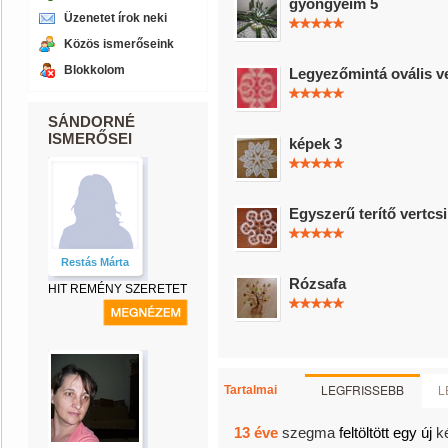
gyöngyeim 5
Üzenetet írok neki
Közös ismerőseink
Blokkolom
Legyezőmintá ovális v
SÁNDORNÉ
ISMERŐSEI
képek 3
Egyszerű terítő vertcs
Restás Márta
Rózsafa
HIT REMÉNY SZERETET
LEGFRISSEBB
L
Tartalmai
13 éve
szegma
feltöltött egy új
k