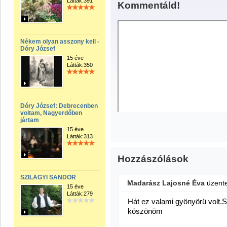
Látták:391
Kommentáld!
Nékem olyan asszony kell -
Dóry József
15 éve
Látták:350
Dóry József: Debrecenben
voltam, Nagyerdőben
jártam
15 éve
Látták:313
Hozzászólások
SZILAGYI SANDOR
Madarász Lajosné Éva
üzent
15 éve
Látták:279
Hát ez valami gyönyörü volt.
köszönöm