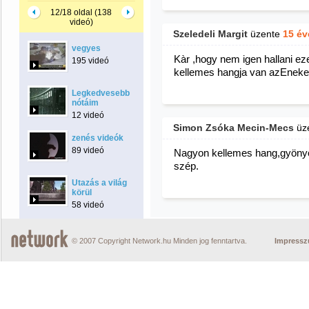
12/18 oldal (138
videó)
Szeledeli Margit
üzente
15 év
vegyes
Kàr ,hogy nem igen hallani eze
195 videó
kellemes hangja van azEneke
Legkedvesebb
nótáim
12 videó
Simon Zsóka Mecin-Mecs
üz
zenés videók
89 videó
Nagyon kellemes hang,gyöny
szép.
Utazás a világ
körül
58 videó
© 2007 Copyright Network.hu Minden jog fenntartva.
Impress