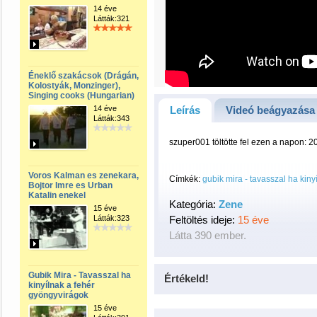
14 éve
Látták:321
Éneklő szakácsok (Drágán,
Kolostyák, Monzinger),
Singing cooks (Hungarian)
14 éve
Leírás
Videó beágyazása
Látták:343
szuper001 töltötte fel ezen a napon: 2
Voros Kalman es zenekara,
Címkék:
gubik mira - tavasszal ha kin
Bojtor Imre es Urban
Katalin enekel
Kategória:
Zene
15 éve
Látták:323
Feltöltés ideje:
15 éve
Látta 390 ember.
Gubik Mira - Tavasszal ha
Értékeld!
kinyílnak a fehér
gyöngyvirágok
15 éve