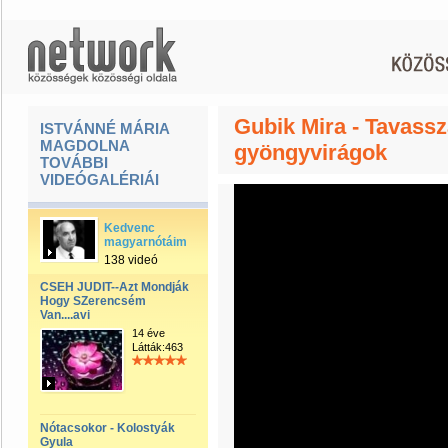
Gubik Mira - Tavassza
ISTVÁNNÉ MÁRIA
MAGDOLNA
gyöngyvirágok
TOVÁBBI
VIDEÓGALÉRIÁI
Kedvenc
magyarnótáim
138 videó
CSEH JUDIT--Azt Mondják
Hogy SZerencsém
Van....avi
14 éve
Látták:463
Nótacsokor - Kolostyák
Gyula