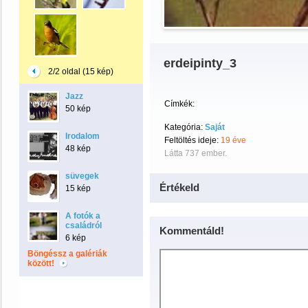
erdeipinty_3
2/2 oldal (15 kép)
Jazz
Címkék:
50 kép
Kategória:
Saját
Irodalom
Feltöltés ideje:
19 éve
48 kép
Látta 737 ember.
süvegek
Értékeld
15 kép
A fotók a
családról
Kommentáld!
6 kép
Böngéssz a galériák
között!