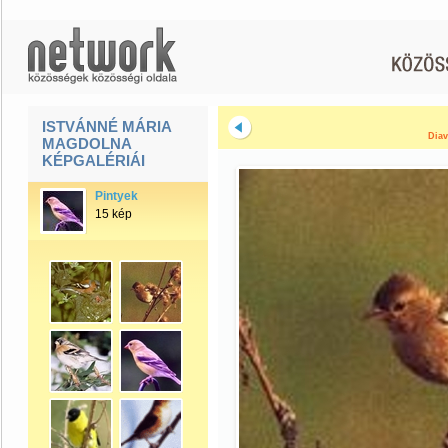
ISTVÁNNÉ MÁRIA
Diav
MAGDOLNA
KÉPGALÉRIÁI
Pintyek
15 kép