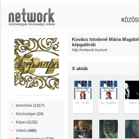
Kovács Istvánné Mária Magdoln
képgalériái
http://network.hu/suvi
X akták
fbi_scully
fbi_mulder
xfiles-
Ismerősei
(1317)
Közösségei
(24)
Képei
(1132)
Videói
(488)