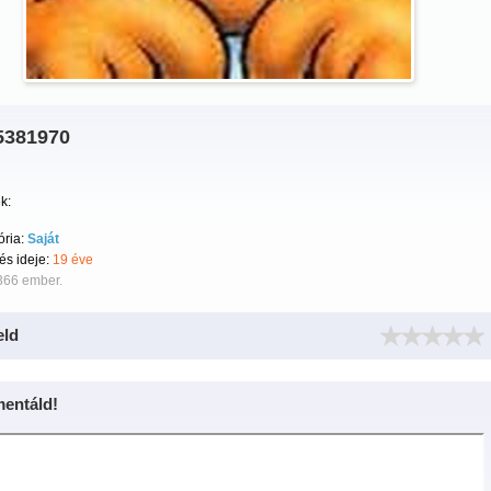
5381970
k:
ória:
Saját
tés ideje:
19 éve
366 ember.
eld
entáld!