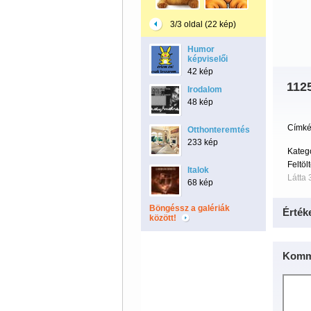
3/3 oldal (22 kép)
Humor
képviselői
42 kép
112
Irodalom
48 kép
Címké
Otthonteremtés
233 kép
Kateg
Feltöl
Italok
Látta 
68 kép
Böngéssz a galériák
Érték
között!
Komm