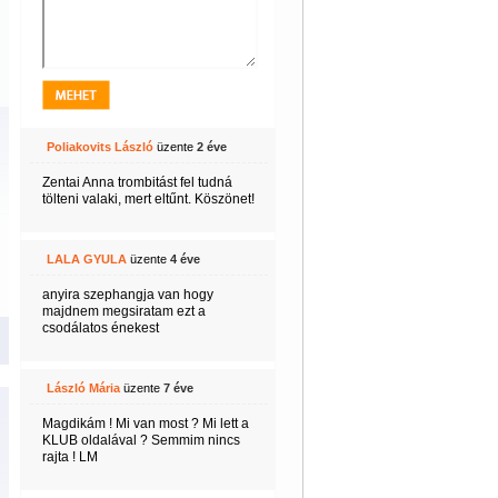
Poliakovits László
üzente
2 éve
Zentai Anna trombitást fel tudná
tölteni valaki, mert eltűnt. Köszönet!
LALA GYULA
üzente
4 éve
anyira szephangja van hogy
majdnem megsiratam ezt a
csodálatos énekest
László Mária
üzente
7 éve
Magdikám ! Mi van most ? Mi lett a
KLUB oldalával ? Semmim nincs
rajta ! LM