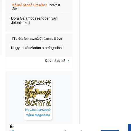
Káliné Szabó Erzsébet
üzente
8
éve
Dóra Galambos rendben van.
Jelentkezett
[Törölt felhasználó]
üzente
8 éve
Nagyon köszönöm a befogadást!
Következő 5
Kovács Istvánné
Mária Magdolna
Érdekel Istvánné Mária Magdolna