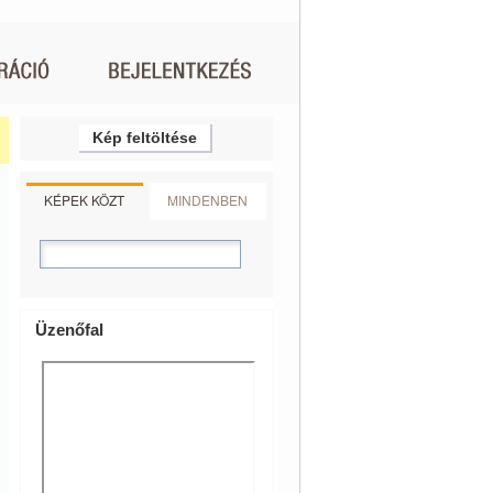
Kép feltöltése
KÉPEK KÖZT
MINDENBEN
Üzenőfal