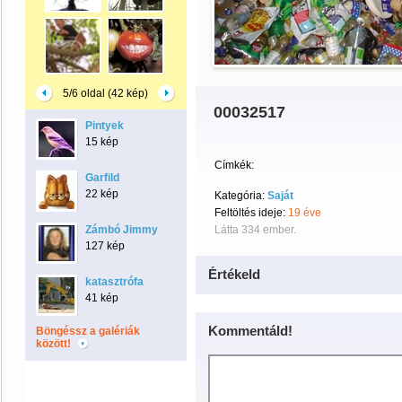
5/6 oldal (42 kép)
00032517
Pintyek
15 kép
Címkék:
Garfild
22 kép
Kategória:
Saját
Feltöltés ideje:
19 éve
Zámbó Jimmy
Látta 334 ember.
127 kép
Értékeld
katasztrófa
41 kép
Kommentáld!
Böngéssz a galériák
között!