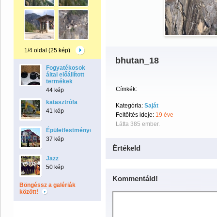
1/4 oldal (25 kép)
bhutan_18
Fogyatékosok
által előállított
termékek
Címkék:
44 kép
katasztrófa
Kategória:
Saját
41 kép
Feltöltés ideje:
19 éve
Látta 385 ember.
Épületfestmények
37 kép
Értékeld
Jazz
50 kép
Kommentáld!
Böngéssz a galériák
között!