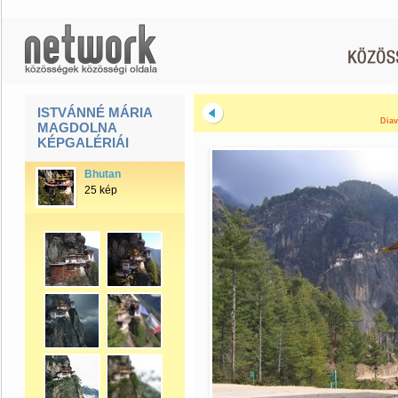
ISTVÁNNÉ MÁRIA
Diav
MAGDOLNA
KÉPGALÉRIÁI
Bhutan
25 kép