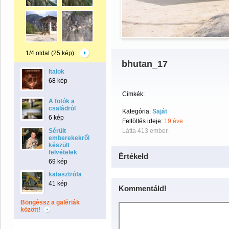
1/4 oldal (25 kép)
bhutan_17
Italok
68 kép
Címkék:
A fotók a
családról
Kategória:
Saját
6 kép
Feltöltés ideje:
19 éve
Sérült
Látta 413 ember.
emberekekről
készült
felvételek
Értékeld
69 kép
katasztrófa
41 kép
Kommentáld!
Böngéssz a galériák
között!