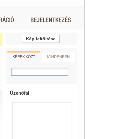
Kép feltöltése
KÉPEK KÖZT
MINDENBEN
Üzenőfal