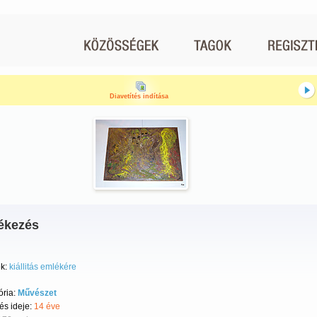
Diavetítés indítása
ékezés
k:
kiállitás emlékére
ória:
Művészet
tés ideje:
14 éve