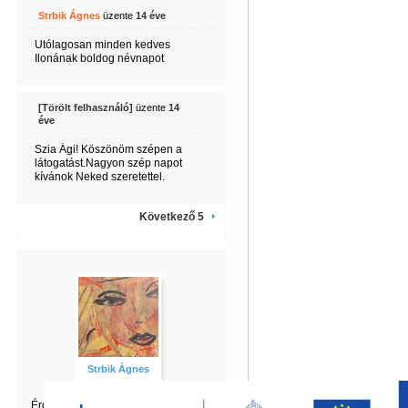
Strbik Ágnes
üzente
14 éve
Utólagosan minden kedves
Ilonának boldog névnapot
[Törölt felhasználó]
üzente
14
éve
Szia Ági! Köszönöm szépen a
látogatást.Nagyon szép napot
kívánok Neked szeretettel.
Következő 5
Strbik Ágnes
Érdekel Ágnes
többi tartalma is?