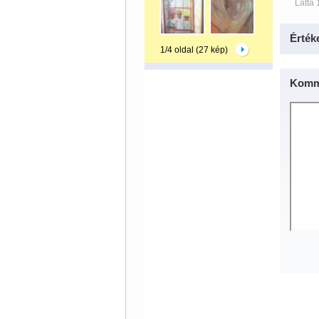
Látta 
Érték
1/4 oldal (27 kép)
Komm