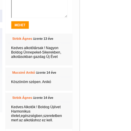
Strbik Ágnes
üzente
13 éve
Kedves alkotótársak ! Nagyon
Boldog Ünnepeket-Sikerekben,
alkotásokban gazdag Új Évet
Mucsiné Anikó
üzente
14 éve
Köszönöm szépen. Anikó
Strbik Ágnes
üzente
14 éve
Kedves Alkotók ! Boldog Újévet
Harmonikus
életet,egészségben,szeretetben
mert az alkotáshoz ez kell.