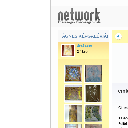
ÁGNES KÉPGALÉRIÁI
érzéseim
27 kép
eml
Címké
Kateg
Feltöl