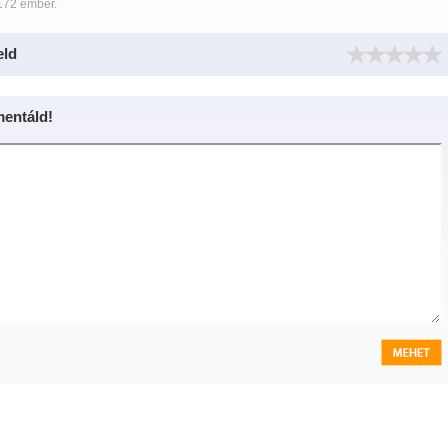
172 ember.
eld
entáld!