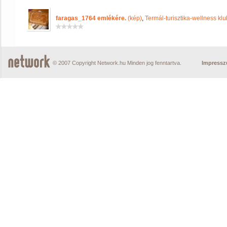
faragas_1764 emlékére.
(kép)
,
Termál-turisztika-wellness klu
© 2007 Copyright Network.hu Minden jog fenntartva.
Impress