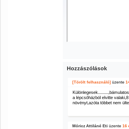
Hozzászólások
[Törölt felhasználó]
üzente
1
Különlegesek.........,bámula
a lépcsőházból elvitte valaki
növényt,azóta többet nem ülte
Móricz Attiláné Eti
üzente
16 