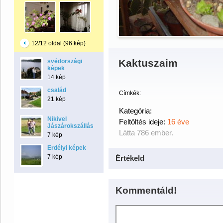
12/12 oldal (96 kép)
Kaktuszaim
svédországi
képek
14 kép
család
Címkék:
21 kép
Kategória:
Nikivel
Feltöltés ideje:
16 éve
Jászárokszálláson
Látta 786 ember.
7 kép
Erdélyi képek
7 kép
Értékeld
Kommentáld!