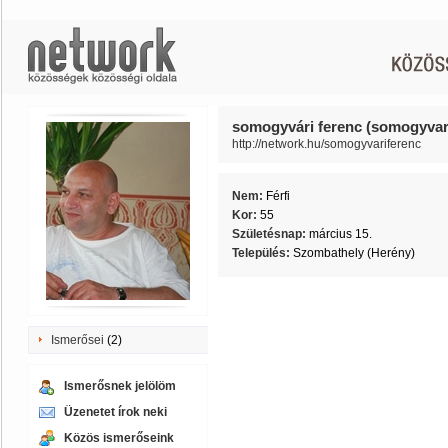
somogyvári ferenc (somogyvar
http://network.hu/somogyvariferenc
Nem:
Férfi
Kor:
55
Születésnap:
március 15.
Település:
Szombathely (Herény)
Ismerősei
(2)
Ismerősnek jelölöm
Üzenetet írok neki
Közös ismerőseink