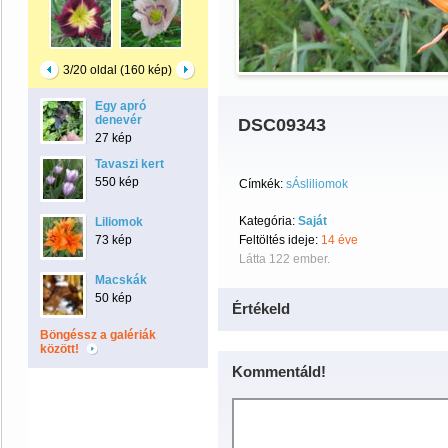
3/20 oldal (160 kép)
Egy apró
denevér
DSC09343
27 kép
Tavaszi kert
550 kép
Címkék:
sÁsliliomok
Kategória:
Saját
Liliomok
73 kép
Feltöltés ideje:
14 éve
Látta 122 ember.
Macskák
50 kép
Értékeld
Böngéssz a galériák
között!
Kommentáld!