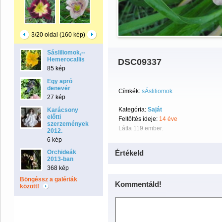
3/20 oldal (160 kép)
Sásliliomok,--
Hemerocallis
DSC09337
85 kép
Egy apró
denevér
Címkék:
sÁsliliomok
27 kép
Kategória:
Saját
Karácsony
előtti
Feltöltés ideje:
14 éve
szerzemények
Látta 119 ember.
2012.
6 kép
Orchideák
Értékeld
2013-ban
368 kép
Böngéssz a galériák
Kommentáld!
között!