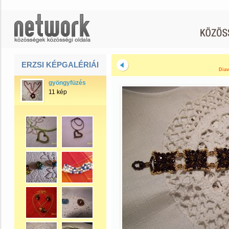
ERZSI KÉPGALÉRIÁI
Diav
gyöngyfüzés
11 kép