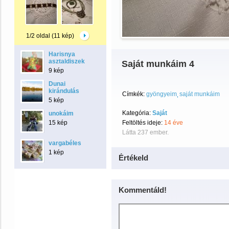
1/2 oldal (11 kép)
Harisnya
asztaldiszek
Saját munkáim 4
9 kép
Dunai
kirándulás
Címkék:
gyöngyeim
saját munkáim
5 kép
Kategória:
Saját
unokáim
15 kép
Feltöltés ideje:
14 éve
Látta 237 ember.
vargabéles
1 kép
Értékeld
Kommentáld!