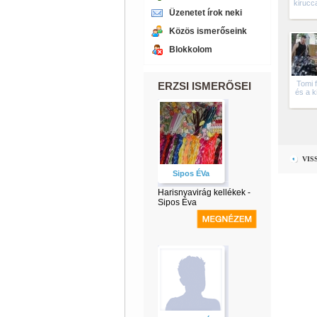
kirucc
Üzenetet írok neki
Közös ismerőseink
Blokkolom
Tomi 
ERZSI ISMERŐSEI
és a k
VIS
Sipos ÉVa
Harisnyavirág kellékek -
Sipos Éva