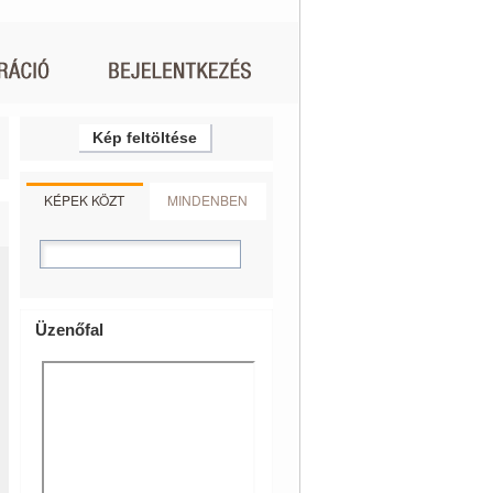
Kép feltöltése
KÉPEK KÖZT
MINDENBEN
Üzenőfal