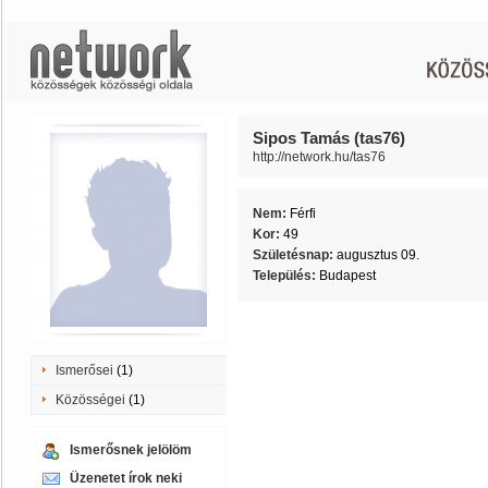
Sipos Tamás (tas76)
http://network.hu/tas76
Nem:
Férfi
Kor:
49
Születésnap:
augusztus 09.
Település:
Budapest
Ismerősei
(1)
Közösségei
(1)
Ismerősnek jelölöm
Üzenetet írok neki