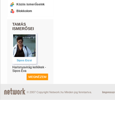
Közös ismerőseink
Blokkolom
TAMÁS
ISMERŐSEI
Sipos Erzsi
Harisnyavirág kellékek -
Sipos Éva
© 2007 Copyright Network.hu Minden jog fenntartva.
Impress