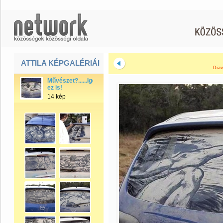
ATTILA KÉPGALÉRIÁI
Diav
Művészet?......Igen
ez is!
14 kép