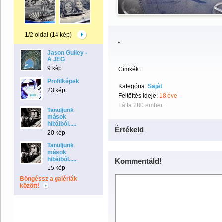
1/2 oldal (14 kép)
.
Jason Gulley -
A JÉG
9 kép
Címkék:
Profilképek
Kategória:
Saját
23 kép
Feltöltés ideje:
18 éve
Látta 280 ember.
Tanuljunk
mások
hibáiból.....
Értékeld
20 kép
Tanuljunk
mások
hibáiból.....
Kommentáld!
15 kép
Böngéssz a galériák
között!