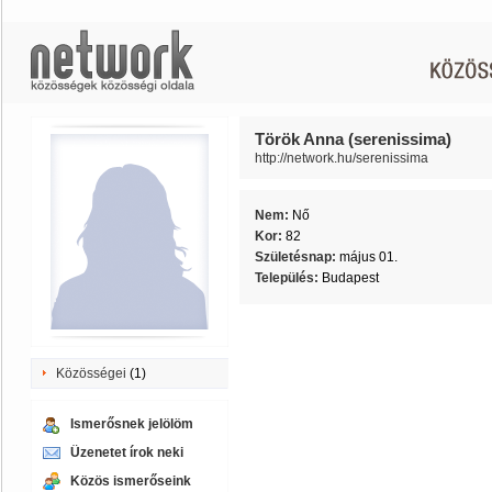
Török Anna (serenissima)
http://network.hu/serenissima
Nem:
Nő
Kor:
82
Születésnap:
május 01.
Település:
Budapest
Közösségei
(1)
Ismerősnek jelölöm
Üzenetet írok neki
Közös ismerőseink