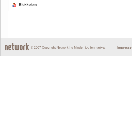
Blokkolom
© 2007 Copyright Network.hu Minden jog fenntartva.
Impress