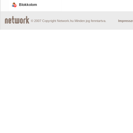
Blokkolom
© 2007 Copyright Network.hu Minden jog fenntartva.
Impress