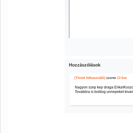
Hozzászólások
[Törölt felhasználó]
üzente
13 éve
Nagyon szep kep draga Erika!Kos
Tovabbra is boldog unnepeket kivano