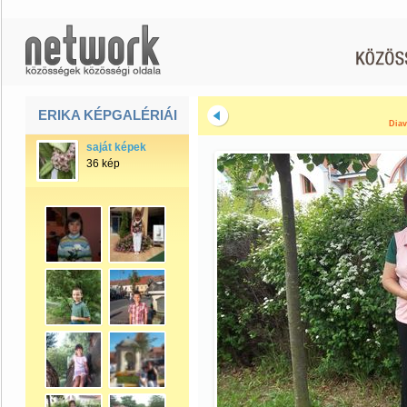
ERIKA KÉPGALÉRIÁI
Diav
saját képek
36 kép