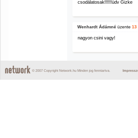
csodálatosak!!!!!!üdv Gizke
Wenhardt Ádámné
üzente
13
nagyon csini vagy!
© 2007 Copyright Network.hu Minden jog fenntartva.
Impress