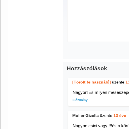
Hozzászólások
[Törölt felhasználó]
üzente
1
Nagyon!És milyen meseszépek 
Előzmény
Moller Gizella
üzente
13 éve
Nagyon csini vagy !!!és a körü