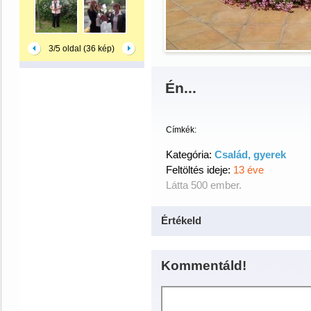
3/5 oldal (36 kép)
Én...
Címkék:
Kategória:
Család, gyerek
Feltöltés ideje:
13 éve
Látta 500 ember.
Értékeld
Kommentáld!