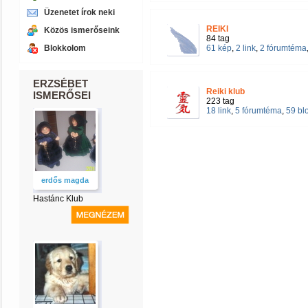
Üzenetet írok neki
REIKI
Közös ismerőseink
84 tag
Blokkolom
61 kép
,
2 link
,
2 fórumtéma
ERZSÉBET
Reiki klub
ISMERŐSEI
223 tag
18 link
,
5 fórumtéma
,
59 bl
erdős magda
Hastánc Klub