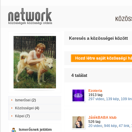
Keresés a közösségei között
4
találat
Ezoteria
1913 tag
297 video
,
139 kép
,
109 lin
Ismerősei
(2)
Közösségei
(4)
Képei
(7)
JátékBABA klub
526 tag
20 video
,
946 kép
,
47 link
,
Ismerősnek jelölöm