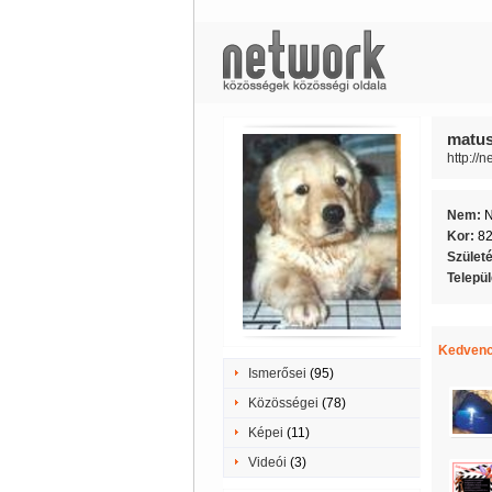
matus
http://
Nem:
Kor:
8
Szület
Telepü
Kedvenc
Ismerősei
(95)
Közösségei
(78)
Képei
(11)
Videói
(3)