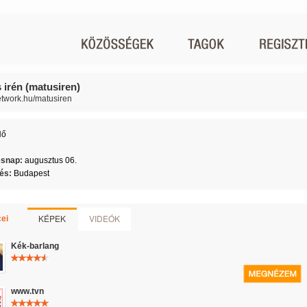
 irén (matusiren)
network.hu/matusiren
Nő
2
ésnap:
augusztus 06.
lés:
Budapest
KÉPEK
VIDEÓK
ei
Kék-barlang
www.tvn