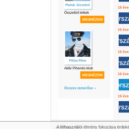
Pluhár Józsefné
16 éve
Összetört lelkek
16 éve
16 éve
Pilóta Péter
Aktív Pihenés klub
16 éve
Összes ismerőse
16 éve
A felhasználói élmény fokozása érdeké