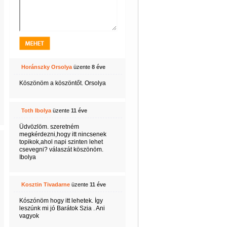
Horánszky Orsolya
üzente
8 éve
Köszönöm a köszöntőt. Orsolya
Toth Ibolya
üzente
11 éve
Üdvözlöm. szeretném
megkérdezni,hogy itt nincsenek
topikok,ahol napi szinten lehet
csevegni? válaszát köszönöm.
Ibolya
Kosztin Tivadarne
üzente
11 éve
Kószónöm hogy itt lehetek. Így
leszúnk mi jó Barátok Szia . Ani
vagyok