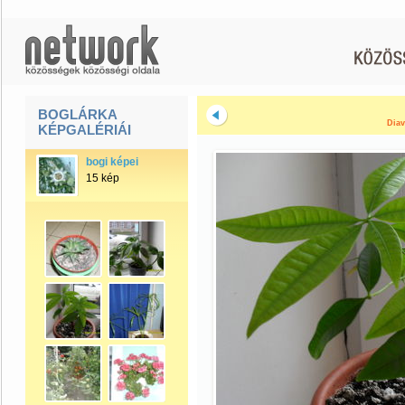
BOGLÁRKA
Diav
KÉPGALÉRIÁI
bogi képei
15 kép