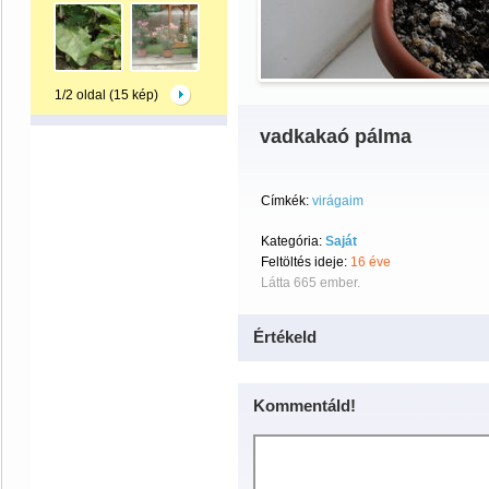
1/2 oldal (15 kép)
vadkakaó pálma
Címkék:
virágaim
Kategória:
Saját
Feltöltés ideje:
16 éve
Látta 665 ember.
Értékeld
Kommentáld!