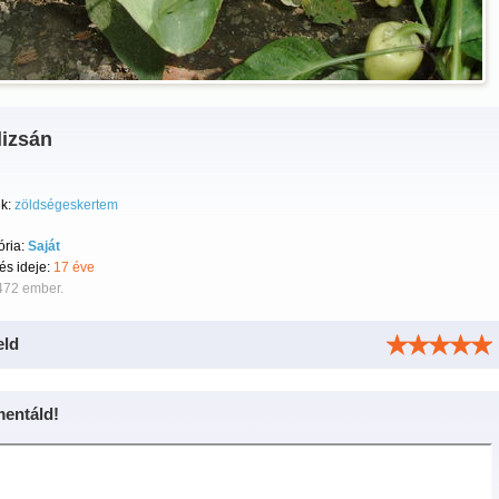
lizsán
k:
zöldségeskertem
ória:
Saját
tés ideje:
17 éve
472 ember.
eld
entáld!