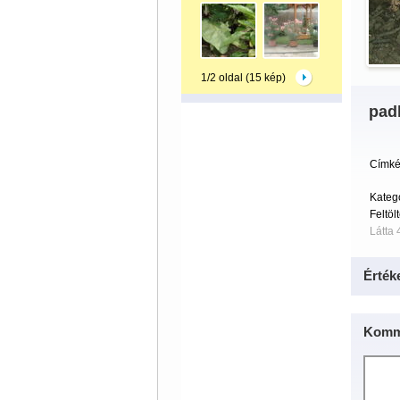
1/2 oldal (15 kép)
pad
Címké
Kateg
Feltöl
Látta 
Érték
Komm