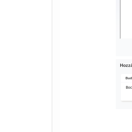
Hozzá
Bud
Boc