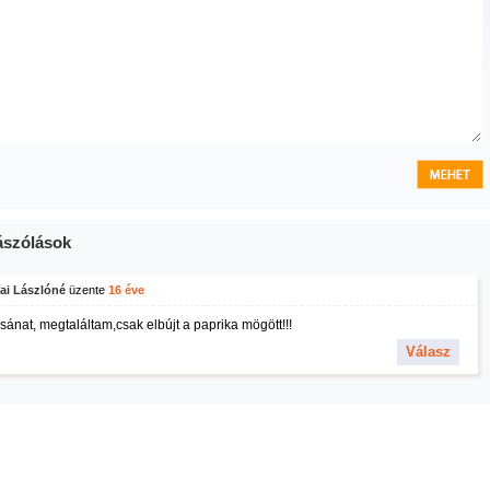
szólások
ai Lászlóné
üzente
16 éve
sánat, megtaláltam,csak elbújt a paprika mögött!!!
Válasz