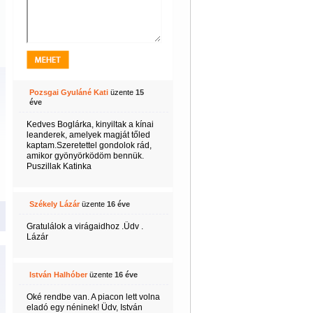
Pozsgai Gyuláné Kati
üzente
15
éve
Kedves Boglárka, kinyiltak a kínai
leanderek, amelyek magját tőled
kaptam.Szeretettel gondolok rád,
amikor gyönyörködöm bennük.
Puszillak Katinka
Székely Lázár
üzente
16 éve
Gratulálok a virágaidhoz .Űdv .
Lázár
István Halhóber
üzente
16 éve
Oké rendbe van. A piacon lett volna
eladó egy néninek! Üdv, István