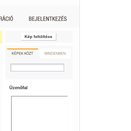
Kép feltöltése
KÉPEK KÖZT
MINDENBEN
Üzenőfal