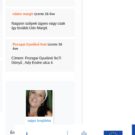
nádor margit
üzente
16 éve
Nagyon szépek ügyes vagy csak
így tovább.Üdv Margit.
Pozsgai Gyuláné Kati
üzente
16
éve
Címem: Pozsgai Gyuláné 9o7l
Gönyű , Ady Endre utca 4.
sajgo boglárka
Érdekel boglárka
többi tartalma is?