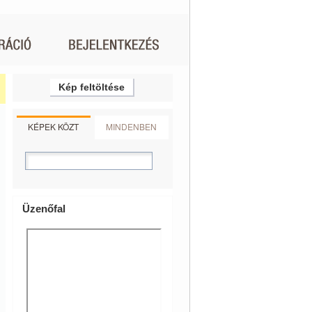
Kép feltöltése
KÉPEK KÖZT
MINDENBEN
Üzenőfal