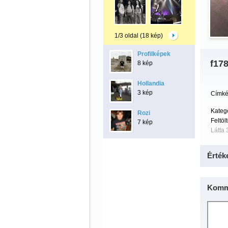
1/3 oldal (18 kép)
Profilképek
f17
8 kép
Hollandia
3 kép
Címké
Kateg
Rozi
Feltöl
7 kép
Látta 
Érték
Komm