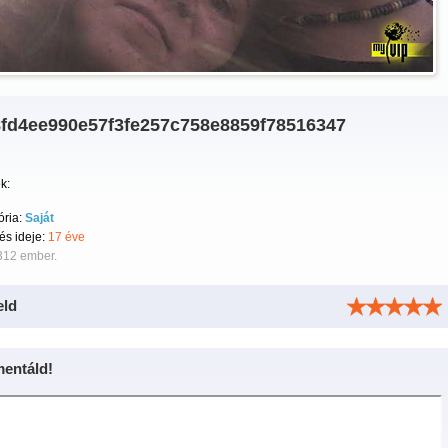
8fd4ee990e57f3fe257c758e8859f78516347
k:
ória:
Saját
tés ideje:
17 éve
312 ember.
eld
entáld!