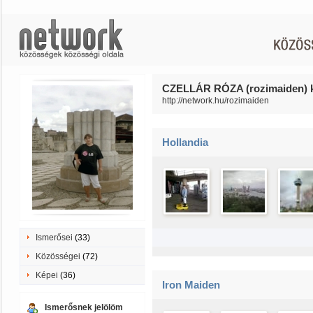
CZELLÁR RÓZA (rozimaiden) k
http://network.hu/rozimaiden
Hollandia
Ismerősei
(33)
Közösségei
(72)
Képei
(36)
Iron Maiden
Ismerősnek jelölöm