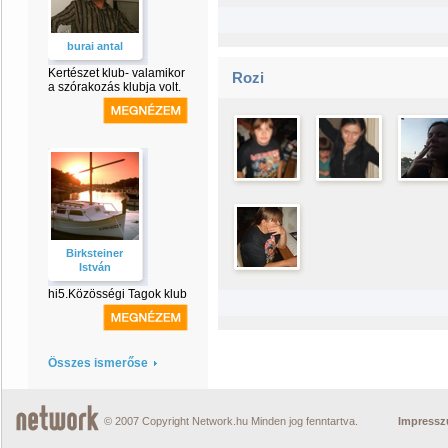
burai antal
Kertészet klub- valamikor
Rozi
a szórakozás klubja volt.
Birksteiner
István
hi5.Közösségi Tagok klub
Összes ismerőse
© 2007 Copyright Network.hu Minden jog fenntartva.
Impress