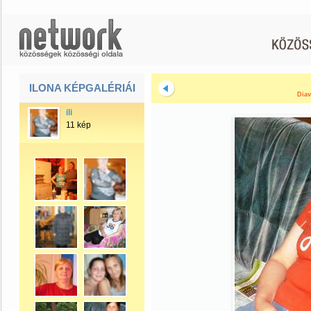
ILONA KÉPGALÉRIÁI
Diav
ili
11 kép