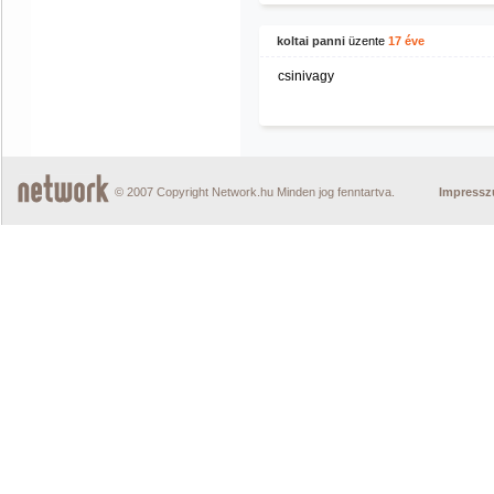
koltai panni
üzente
17 éve
csinivagy
© 2007 Copyright Network.hu Minden jog fenntartva.
Impress