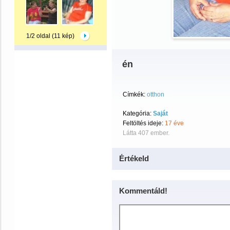
1/2 oldal (11 kép)
én
Címkék:
otthon
Kategória:
Saját
Feltöltés ideje:
17 éve
Látta 407 ember.
Értékeld
Kommentáld!