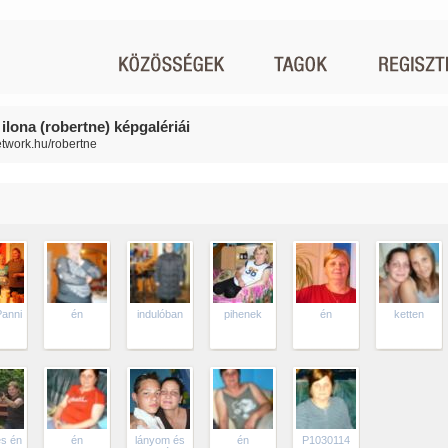
ilona (robertne) képgalériái
network.hu/robertne
Panni
én
indulóban
pihenek
én
ketten
és én
én
lányom és
én
P1030114