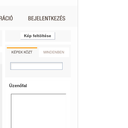
Kép feltöltése
KÉPEK KÖZT
MINDENBEN
Üzenőfal