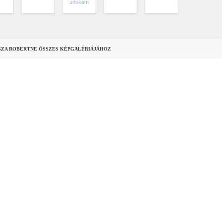
unokám
SZA ROBERTNE ÖSSZES KÉPGALÉRIÁJÁHOZ