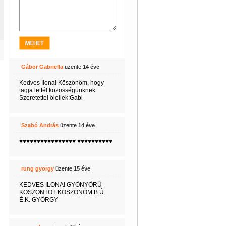
Gábor Gabriella
üzente
14 éve
Kedves Ilona! Köszönöm, hogy
tagja lettél közösségünknek.
Szeretettel ölellek:Gabi
Szabó András
üzente
14 éve
♥♥♥♥♥♥♥♥♥♥♥♥♥♥♥♥ ♥♥♥♥♥♥♥♥♥♥
rung gyorgy
üzente
15 éve
KEDVES ILONA! GYÖNYÖRŰ
KÖSZÖNTÖT KÖSZÖNÖM.B.Ú.
É.K. GYÖRGY