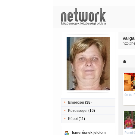
varga 
http://
ili
én és 
Ismerősei
(38)
Közösségei
(16)
Képei
(11)
Ismerősnek jelölöm
Panni 