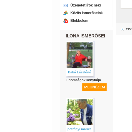
Üzenetet írok neki
Közös ismerőseink
Blokkolom
VIS
ILONA ISMERŐSEI
Bakó Lászlóné
Finomságok konyhája
petrényi marika